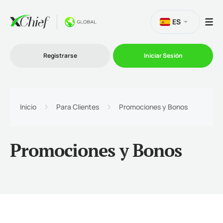
ES
Registrarse
Iniciar Sesión
Trading
Inicio
Para Clientes
Promociones y Bonos
Plataformas
Promociones y Bonos
Promociones
Compañía
Afiliación