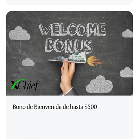
Bono de Bienvenida de hasta $500