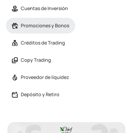
Cuentas de Inversión
Promociones y Bonos
Créditos de Trading
Copy Trading
Proveedor de liquidez
Depósito y Retiro