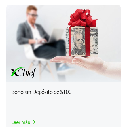
Bono sin Depósito de $100
Leer más