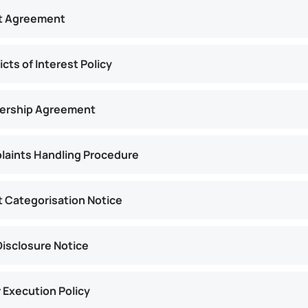
nt Agreement
icts of Interest Policy
nership Agreement
aints Handling Procedure
t Categorisation Notice
Disclosure Notice
 Execution Policy