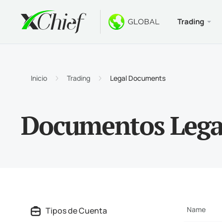
Trading
Condicio
Escritorio
Bonos
Acerca d
Tipos 
MetaTr
Bono s
¿Por q
Inicio
Trading
Legal Documents
Cuenta
Termin
Bono d
Notici
Documentos Lega
Especi
MetaTr
$1000 
Oportu
Requis
MetaTr
Torne
Termin
MetaTr
Name
Tipos de Cuenta