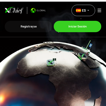
ES
Registrarse
Iniciar Sesión
Trading
Plataformas
Promociones
Compañía
Afiliación