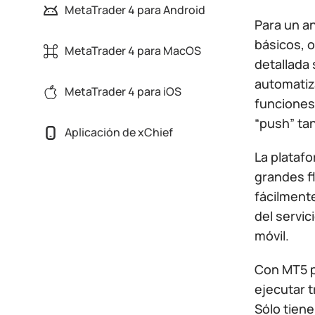
MetaTrader 4 para Android
Para un an
básicos, o
MetaTrader 4 para MacOS
detallada
automatiza
MetaTrader 4 para iOS
funciones 
“push” ta
Aplicación de xChief
La plataf
grandes fl
fácilmente
del servic
móvil.
Con MT5 pa
ejecutar 
Sólo tien