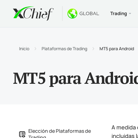
Trading
Condicio
Escritorio
Bonos
Acerca d
Tipos 
MetaTr
Bono s
¿Por q
Inicio
Plataformas de Trading
MT5 para Android
Cuenta
Termin
Bono d
Notici
MT5 para Androi
Especi
MetaTr
$1000 
Oportu
Requis
MetaTr
Torne
Termin
MetaTr
A medida 
Elección de Plataformas de
incluidas
Trading