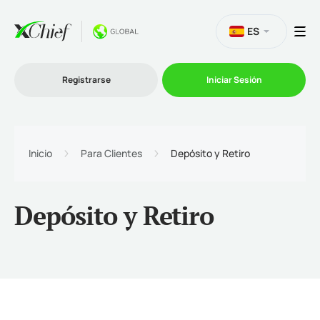
ES
Registrarse
Iniciar Sesión
Trading
Inicio
Para Clientes
Depósito y Retiro
Plataformas
Depósito y Retiro
Promociones
Compañía
Afiliación