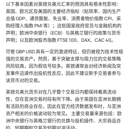
以下基本因素对英镑兑美元汇率的预测具有根本性影响：
英国、欧元区及美国的主要经济指标（贴现率、国内生产
总值 GDP、通货膨胀、失业率、消费者物价指数 CPI、采
购经理人指数 PMI 等）；这些国家政府官员与金融机构的
声明；欧洲中央银行（ECB）与英格兰银行的政策与货币
声明；以及欧洲股市指数 FTSE 100、DAX、CAC 40。
尽管 GBP USD 具有一定的激进特征，但仍被视为技术性极
强的交易资产。然而，基于突破支撑与阻力位的交易策略
风险较高，因为假信号较多。英镑通常会对经济新闻及突
发事件迅速作出投机性反应，因此不建议新手交易者参与
该货币对的交易。
英镑兑美元货币对在几乎整个交易日内都保持着高流动
性，仅在亚洲交易时段有所下降。由于英国在亚洲长期拥
有活跃的商业存在，因此在官方经济数据发布时，与亚洲
资产相关的价格波动较为常见。 主要交易量来源包括：欧
洲中央银行与英格兰银行的兑换与投机操作、大宗商品合
约、短期期权交易及短期对冲活动。