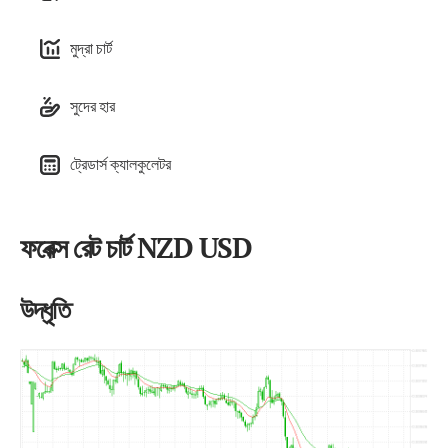
মুদ্রা চার্ট
সুদের হার
ট্রেডার্স ক্যালকুলেটর
ফরেক্স রেট চার্ট NZD USD
উদ্ধৃতি