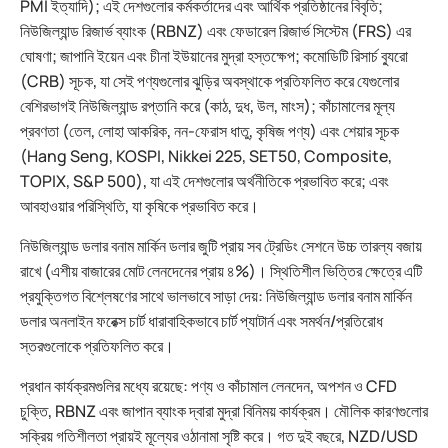
PMI ইত্যাদি); এই দেশগুলোর কর্মকর্তাদের এবং আর্থিক প্রতিষ্ঠানের বিবৃতি;
নিউজিল্যান্ড রিজার্ভ ব্যাংক (RBNZ) এবং ফেডারেল রিজার্ভ সিস্টেম (FRS) এর
ঘোষণা; জাপানি ইয়েন এবং চীনা ইউয়ানের মুদ্রা হস্তক্ষেপ; কমোডিটি রিসার্চ ব্যুরো
(CRB) সূচক, যা সেই পণ্যগুলোর ঝুড়ির অবস্থাকে প্রতিফলিত করে যেগুলোর
বেশিরভাগই নিউজিল্যান্ড রপ্তানি করে (কাঠ, দুধ, উল, মাংস); কাঁচামালের মূল্য
প্রবণতা (তেল, লোহা আকরিক, নন-ফেরাস ধাতু, কৃষিজ পণ্য) এবং শেয়ার সূচক
(Hang Seng, KOSPI, Nikkei 225, SET50, Composite,
TOPIX, S&P 500), যা এই দেশগুলোর অর্থনীতিকে প্রভাবিত করে; এবং
আবহাওয়ার পরিস্থিতি, যা কৃষিকে প্রভাবিত করে।
নিউজিল্যান্ড ডলার বনাম মার্কিন ডলার জুটি প্রায় সব ট্রেডিং সেশনে উচ্চ তারল্য বজায়
রাখে (এশীয় বাজারের মোট লেনদেনের প্রায় ৪%)। স্থিতিশীল ভিত্তির ক্ষেত্রে এটি
প্রযুক্তিগত বিশ্লেষণের সাথে ভালভাবে সাড়া দেয়: নিউজিল্যান্ড ডলার বনাম মার্কিন
ডলার অনলাইন ফরেক্স চার্ট ধারাবাহিকভাবে চার্ট প্যাটার্ন এবং সমর্থন/প্রতিরোধ
স্তরগুলোকে প্রতিফলিত করে।
প্রধান কার্যক্রমগুলির মধ্যে রয়েছে: পণ্য ও কাঁচামাল লেনদেন, অপশন ও CFD
চুক্তি, RBNZ এবং জাপান ব্যাংক দ্বারা মুদ্রা বিনিময় কার্যক্রম। মৌলিক কারণগুলোর
সক্রিয় গতিশীলতা প্রায়ই মূল্যের ওঠানামা সৃষ্টি করে। গত দুই বছরে, NZD/USD