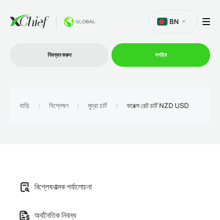
BN
নিবন্ধন করুন
লগইন
ট্রেডিং
বাড়ি
বিশ্লেষণ
মুদ্রা চার্ট
ফরেক্স রেট চার্ট NZD USD
প্ল্যাটফর্ম
প্রোমোশন
বিশ্লেষণাত্মক পর্যালোচনা
কোম্পানি
অর্থনৈতিক নিবন্ধ
অংশীদারিত্ব