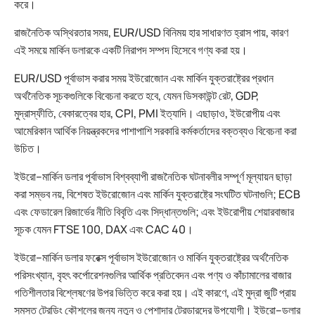
করে।
রাজনৈতিক অস্থিরতার সময়, EUR/USD বিনিময় হার সাধারণত হ্রাস পায়, কারণ
এই সময়ে মার্কিন ডলারকে একটি নিরাপদ সম্পদ হিসেবে গণ্য করা হয়।
EUR/USD পূর্বাভাস করার সময় ইউরোজোন এবং মার্কিন যুক্তরাষ্ট্রের প্রধান
অর্থনৈতিক সূচকগুলিকে বিবেচনা করতে হবে, যেমন ডিসকাউন্ট রেট, GDP,
মুদ্রাস্ফীতি, বেকারত্বের হার, CPI, PMI ইত্যাদি। এছাড়াও, ইউরোপীয় এবং
আমেরিকান আর্থিক নিয়ন্ত্রকদের পাশাপাশি সরকারি কর্মকর্তাদের বক্তব্যও বিবেচনা করা
উচিত।
ইউরো–মার্কিন ডলার পূর্বাভাস বিশ্বব্যাপী রাজনৈতিক ঘটনাবলীর সম্পূর্ণ মূল্যায়ন ছাড়া
করা সম্ভব নয়, বিশেষত ইউরোজোন এবং মার্কিন যুক্তরাষ্ট্রে সংঘটিত ঘটনাগুলি; ECB
এবং ফেডারেল রিজার্ভের নীতি বিবৃতি এবং সিদ্ধান্তগুলি; এবং ইউরোপীয় শেয়ারবাজার
সূচক যেমন FTSE 100, DAX এবং CAC 40।
ইউরো–মার্কিন ডলার ফরেক্স পূর্বাভাস ইউরোজোন ও মার্কিন যুক্তরাষ্ট্রের অর্থনৈতিক
পরিসংখ্যান, বৃহৎ কর্পোরেশনগুলির আর্থিক প্রতিবেদন এবং পণ্য ও কাঁচামালের বাজার
গতিশীলতার বিশ্লেষণের উপর ভিত্তি করে করা হয়। এই কারণে, এই মুদ্রা জুটি প্রায়
সমস্ত ট্রেডিং কৌশলের জন্য নতুন ও পেশাদার ট্রেডারদের উপযোগী। ইউরো–ডলার