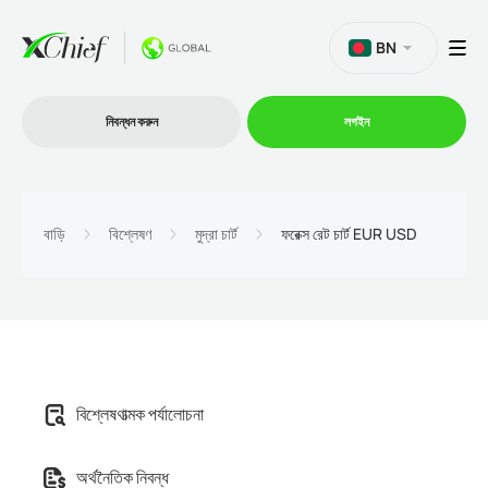
BN
নিবন্ধন করুন
লগইন
ট্রেডিং
বাড়ি
বিশ্লেষণ
মুদ্রা চার্ট
ফরেক্স রেট চার্ট EUR USD
প্ল্যাটফর্ম
প্রোমোশন
বিশ্লেষণাত্মক পর্যালোচনা
কোম্পানি
অর্থনৈতিক নিবন্ধ
অংশীদারিত্ব