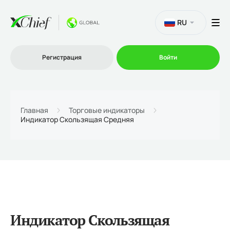
RU
Регистрация
Войти
Торговля
Главная
Торговые индикаторы
Индикатор Скользящая Средняя
Платформы
Промо
О нас
Индикатор Скользящая
Партнеру