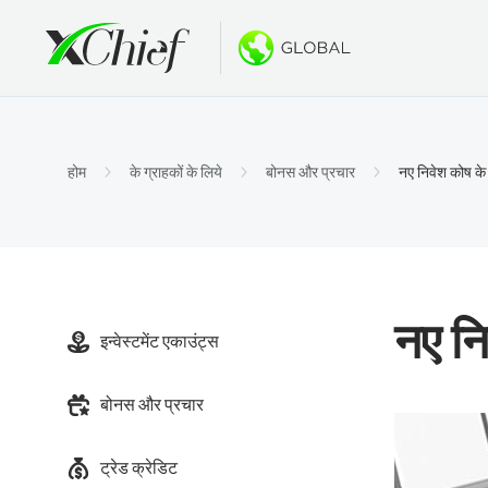
स्थितियाँ
डेस्कटॉप और
बोनस
बारे में
खातों के
MetaTr
नो डिपॉ
xChief क
होम
के ग्राहकों के लिये
बोनस और प्रचार
नए निवेश कोष क
इस्लामि
MetaTr
$500 त
कंपनी स
अनुबंधों क
macOS 
नए PAM
करियर
मार्जिन 
MetaTr
गोल्ड व्
नए न
इन्वेस्टमेंट एकाउंट्स
MetaTr
बोनस और प्रचार
macOS 
ट्रेड क्रेडिट