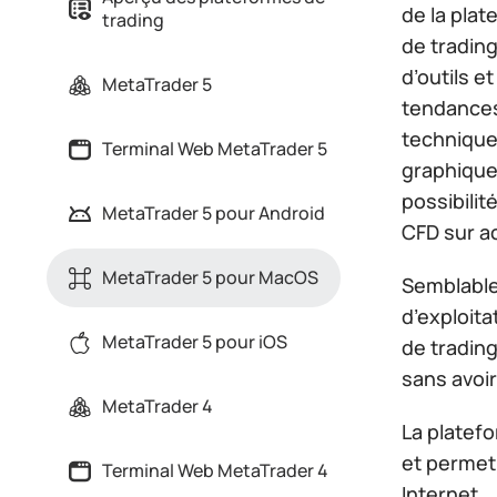
de la plat
trading
de tradin
d’outils e
MetaTrader 5
tendances 
technique
Terminal Web MetaTrader 5
graphiques
possibilit
MetaTrader 5 pour Android
CFD sur ac
MetaTrader 5 pour MacOS
Semblable
d’exploita
MetaTrader 5 pour iOS
de trading
sans avoir
MetaTrader 4
La platefo
et permet
Terminal Web MetaTrader 4
Internet.