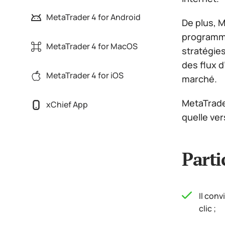
MetaTrader 4 for Android
De plus, M
programma
MetaTrader 4 for MacOS
stratégie
des flux d
MetaTrader 4 for iOS
marché.
MetaTrade
xChief App
quelle ver
Parti
Il conv
clic ;