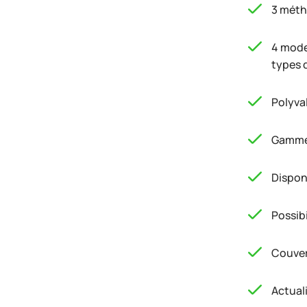
3 méth
4 mode
types 
Polyva
Gamme 
Disponi
Possibi
Couver
Actuali