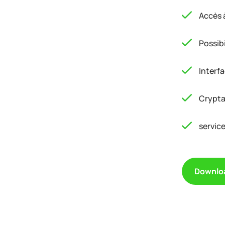
Accès à
Possibi
Interf
Crypta
servic
Downlo