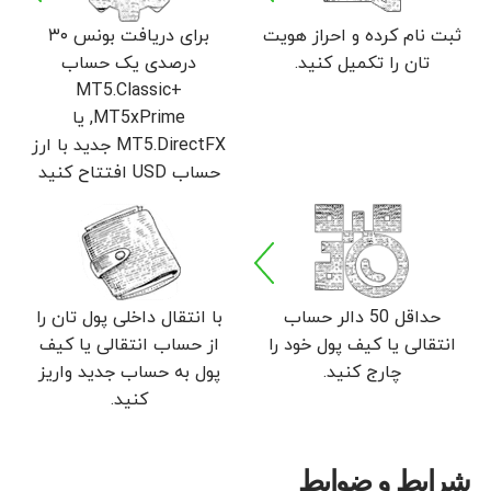
ثبت نام کرده و احراز هویت
برای دریافت بونس ۳۰
تان را تکمیل کنید.
درصدی یک حساب
MT5.Classic+
,MT5xPrime یا
MT5.DirectFX جدید با ارز
حساب USD افتتاح کنید
حداقل 50 دالر حساب
با انتقال داخلی پول تان را
انتقالی یا کیف پول خود را
از حساب انتقالی یا کیف
چارج کنید.
پول به حساب جدید واریز
کنید.
شرایط و ضوابط