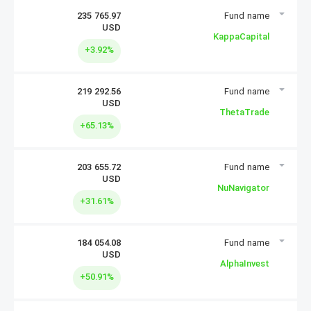
235 765.97
USD
سرمایه گذاری
KappaCapital
+3.92%
219 292.56
USD
سرمایه گذاری
ThetaTrade
+65.13%
203 655.72
USD
سرمایه گذاری
NuNavigator
+31.61%
184 054.08
USD
سرمایه گذاری
AlphaInvest
+50.91%