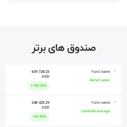
صندوق های برتر
639 728.23
USD
BetaTrades
+100.35%
248 425.29
USD
سرمایه گذاری
LambdaLeverage
+81.06%