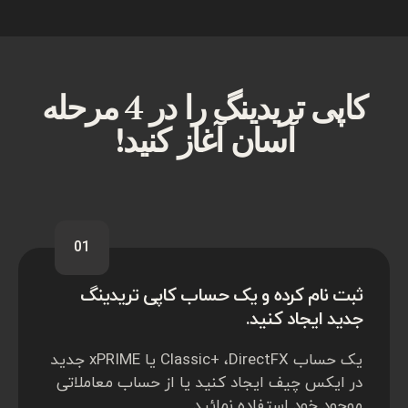
کاپی تریدینگ را در 4 مرحله
آسان آغاز کنید!
01
ثبت نام کرده و یک حساب کاپی تریدینگ
جدید ایجاد کنید.
یک حساب Classic+ ،DirectFX یا xPRIME جدید
در ایکس چیف ایجاد کنید یا از حساب معاملاتی
موجود خود استفاده نمائید.