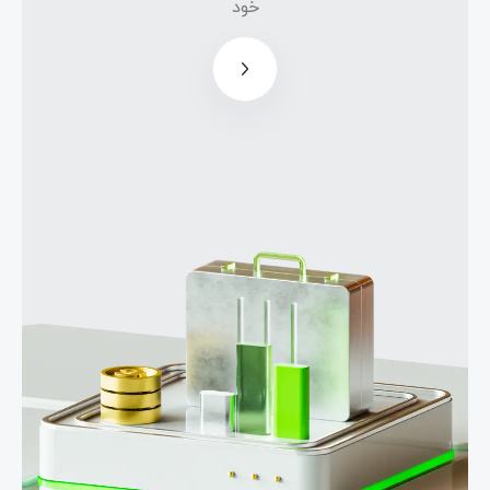
خود
برای
ایجاد
صندوق
سرمایه
گذاری
خود
مدیران
صندوق،
تا 50٪ از
سود
صندوق
را
دریافت
می
نمایند
سرمایه
گذاران
ملزم به
معامله