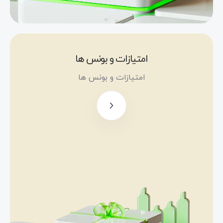
نیستند
جهت
کسب
درآمد
غیرفعال،
امتیازات و بونس ها
در
بونس رایگان
امتیازات و بونس ها
صندوق
100 دالری
های
سودآور
بونس
موجود در
«خوش‌آمدگویی»
ایکس
تا سقف 500
چیف،
دالر
سرمایه
گذاری
بونس
نمائید
سرمایه‌گذاری تا
سقف 5000 دالر
1000
دالر برای
مسابقه «نهنگ
صندوق
طلایی»، با جایزه
های
5000 دالری