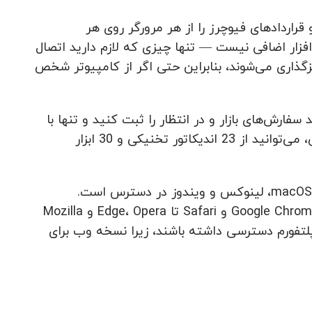
رکس، سهام و قراردادهای فیوچرز را از هر مرورگر روی هر
‌افزار اضافی نیست — تنها چیزی که لازم دارید اتصال
گذاری می‌شوند، بنابراین حتی اگر از کامپیوتر شخص
ارش‌های بازار و در انتظار را ثبت کنید و تنها با
یک کلیک ارزها، سهام و قراردادهای فیوچرز را معامله کنید. علاوه بر این، می‌توانید از 23 اندیکاتور تخنیکی و 30 ابزار
پلتفورم وب MetaTrader 4 یک راه‌حل قدرتمند معاملاتی است که روی macOS، لینوکس و ویندوز در دسترس است.
می‌توانید با مرورگر محبوب خود به پلتفورم دسترسی داشته باشید، از Google Chrome و Safari تا Edge، Opera و Mozilla
و هر مکان به پلتفورم دسترسی داشته باشند، زیرا نسخه وب برای