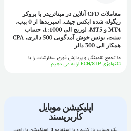
معاملات CFD آنلاین در میتاتریدر با بروکر
ریگوله شده ایکس چیف. اسپریدها از 0 پیپ،
MT4 و MT5، لوریج الی 1:1000، حساب
سنت، بونس خوش آمدگویی 500 دالری، CPA
همکار الی 300 دالر
ما تجمع نقدینگی و پردازش فوری سفارشات را با
تکنولوژی ECN/STP
ارایه می دهیم.
اپلیکیشن موبایل
کاربرپسند
یک حساب باز کنید و با استفاده از اوپلکیشن با راحت