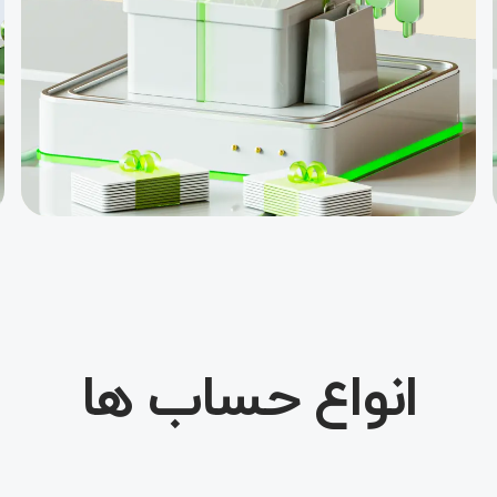
مسابقه «نهنگ
طلایی»، با جایزه
5000 دالری
اعتبار معاملاتی
تا سقف 20000
دالر
بسته V9 ویژه
معامله‌گر، هدایا
و جوایز
بیمه ۳۰ درصدی
سپرده
انواع حساب ها