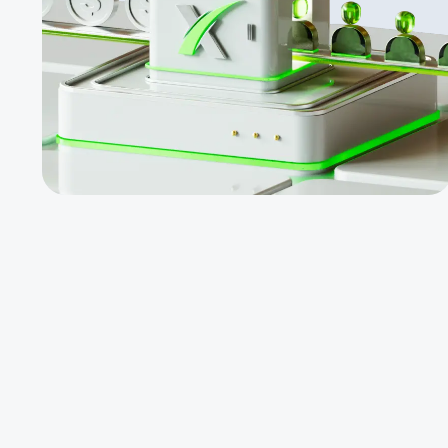
CPA، ریبیت
چند لایه و بونس
های ماهانه
دیگر.
خدمات با
قابلیت ارائه
آسان. بونس
«خوش‌آمدگویی»
تا سقف 500$،
مسابقه ماهانه
«نهنگ طلایی» با
جایزه 5000
دالری و غیره.
کمیشن همکاری
در حساب‌های
PAMM.
پرسنال منیجر
اختصاصی، به
همراه پشتیبانی