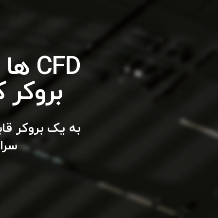
CFD ه
بروکر ک
سرا