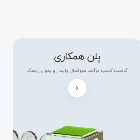
پلن همکاری
نرخ بالای
کمیشن همکاری
فرصت کسب درآمد غیرفعال پایدار و بدون ریسک
تا سقف 15 دالر
در هر لات و
بدون محدودیت
امتیازات و
بونس های
منحصر به فرد
برای همکاران
لایه پلاتینیوم،
مانند ،CPL