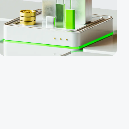
سود
صندوق
را
دریافت
می
نمایند
سرمایه
گذاران
ملزم به
معامله
نیستند
جهت
کسب
درآمد
غیرفعال،
در
صندوق
های
سودآور
موجود در