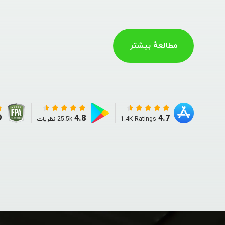
مطالعهٔ بیشتر
D
4.8
4.7
1.4K Ratings
25.5k نظریات