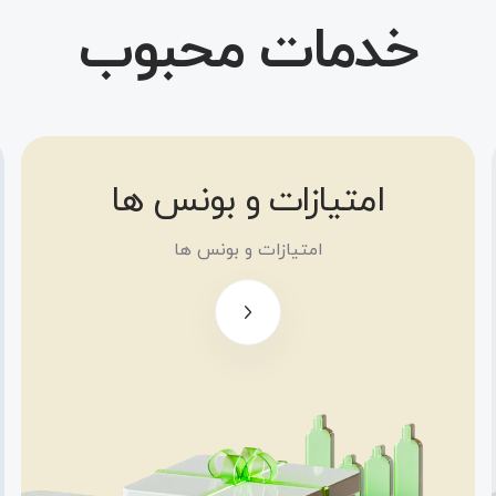
خدمات محبوب
امتیازات و بونس ها
بونس رایگان
100 دالری
امتیازات و بونس ها
بونس
«خوش‌آمدگویی»
تا سقف 500
دالر
بونس
سرمایه‌گذاری تا
سقف 5000 دالر