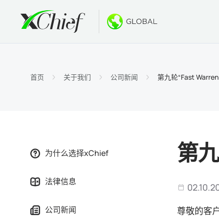
条件
桌面和网
奖金
关于
账户类
MetaTr
无存款
为什么选
首页
关于我们
公司新闻
第九轮“Fast War
伊斯兰
MetaT
欢迎奖
公司新
合约细
适用于Ma
新的PA
工作机
保证金
MetaTr
GOLD
第九
为什么选择xChief
MetaT
法律信息
适用于Ma
02.10.2
公司新闻
尊敬的客