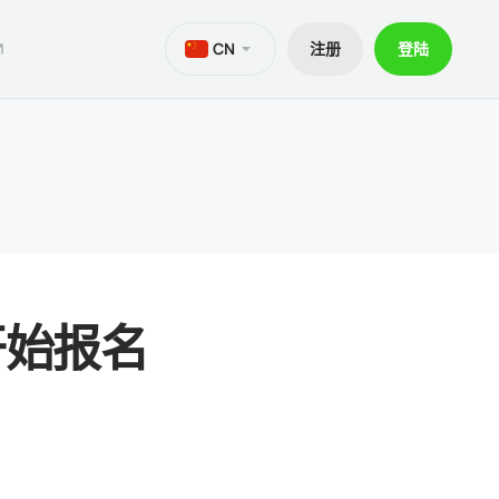
CN
注册
登陆
M
aTrader 5安卓版
ers World Cup
文件
交易
iOS的MetaTrader 5
30% 訂金
贷款
aTrader 4 安卓版
交易套餐 V9
和出金
iOS的MetaTrader 4
赛开始报名
ief移动应用程序