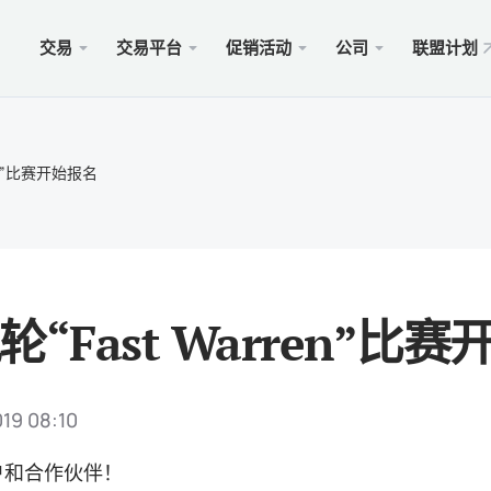
交易
交易平台
促销活动
公司
联盟计划
站
服务
移动
促销
合法的
型
ader 5
奖金100美元
择xChief
PAM
Met
Trad
法律
ren”比赛开始报名
账户
rader 5网络终端
金高达500美元
闻
跟单
适用于
保險 
则
cOS的MetaTrader 5
MM为1000美元
会
商业
Met
特别
要求
ader 4
 WHALE大赛5000美元
入金
适用于
轮“Fast Warren”比
rader 4网络终端
xCh
cOS的MetaTrader 4
019 08:10
户和合作伙伴！