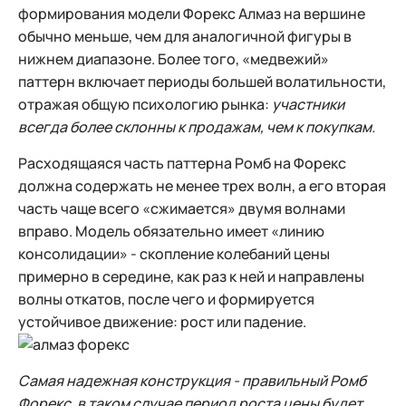
формирования модели Форекс Алмаз на вершине
обычно меньше, чем для аналогичной фигуры в
нижнем диапазоне. Более того, «медвежий»
паттерн включает периоды большей волатильности,
отражая общую психологию рынка:
участники
всегда более склонны к продажам, чем к покупкам.
Расходящаяся часть паттерна Ромб на Форекс
должна содержать не менее трех волн, а его вторая
часть чаще всего «сжимается» двумя волнами
вправо. Модель обязательно имеет «линию
консолидации» - скопление колебаний цены
примерно в середине, как раз к ней и направлены
волны откатов, после чего и формируется
устойчивое движение: рост или падение.
Самая надежная конструкция - правильный Ромб
Форекс, в таком случае период роста цены будет