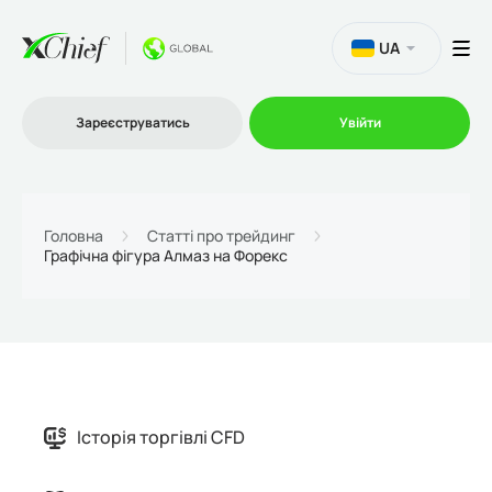
UA
Зареєструватись
Увійти
Торгівля
Головна
Статті про трейдинг
Графічна фігура Алмаз на Форекс
Платформи
Акції
Компанія
Історія торгівлі CFD
Партнерська програма