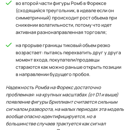
во второй части фигуры Ромб в Форексе
(сходящийся треугольник, в идеале если он
симметричный) происходит рост объема при
снижении волатильности, потому что идет
активная разнонаправленная торговля;
на прорыве границы тиковый объем резко
возрастает: пытаясь перехватить друг у друга
момент входа, покупатели/продавцы
стараются как можно раньше открыть позиции
в направлении будущего пробоя.
Надежность Ромба на Форекс достаточно
проблемная: на крупных масштабах (от D1 и выше)
появление фигуры Бриллиант считается сильным
сигналом разворота, на малых периодах эта модель
вообще опасно идентифицируется, но в
большинстве случаев трактуется как сигнал