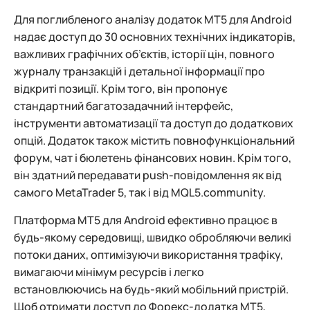
Для поглибленого аналізу додаток MT5 для Android
надає доступ до 30 основних технічних індикаторів,
важливих графічних об’єктів, історії цін, повного
журналу транзакцій і детальної інформації про
відкриті позиції. Крім того, він пропонує
стандартний багатозадачний інтерфейс,
інструменти автоматизації та доступ до додаткових
опцій. Додаток також містить повнофункціональний
форум, чат і бюлетень фінансових новин. Крім того,
він здатний передавати push-повідомлення як від
самого MetaTrader 5, так і від MQL5.community.
Платформа MT5 для Android ефективно працює в
будь-якому середовищі, швидко обробляючи великі
потоки даних, оптимізуючи використання трафіку,
вимагаючи мінімум ресурсів і легко
встановлюючись на будь-який мобільний пристрій.
Щоб отримати доступ до Форекс-додатка MT5,