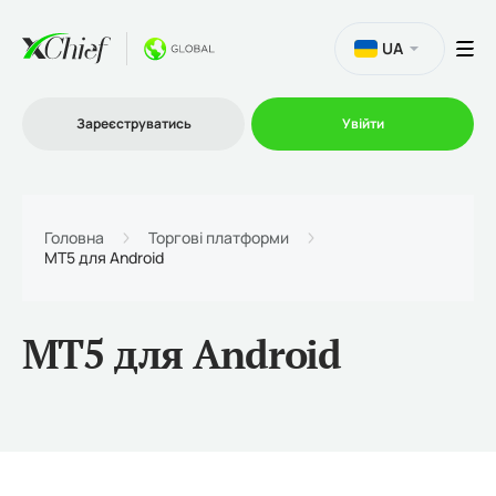
UA
Зареєструватись
Увійти
Торгівля
Головна
Торгові платформи
MT5 для Android
Платформи
MT5 для Android
Акції
Компанія
Партнерська програма