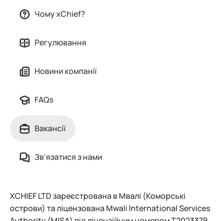
Чому xChief?
Регулювання
Новини компанії
FAQs
Вакансії
Зв'язатися з нами
XCHIEF LTD зареєстрована в Мвалі (Коморські
острови) та ліцензована Mwali International Services
Authority (MISA) під ліцензійним номером T2023379.