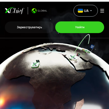
UA
Зареєструватись
Увійти
Торгівля
Платформи
Акції
Компанія
Партнерська програма