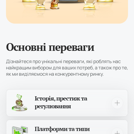
Основні переваги
Дізнайтеся про унікальні переваги, які роблять нас
найкращим вибором для ваших потреб, а також про те,
як ми виділяємося на конкурентному ринку.
Історія, престиж та
регулювання
Понад 12 років ми є надійною та досвідченою
брокерською компанією, яка обслуговує
Платформи та типи
понад 1,000,000 трейдерів по всьому світу!