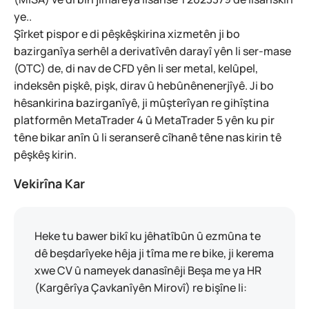
ye..
Şîrket pispor e di pêşkêşkirina xizmetên ji bo
bazirganîya serhêl a derivatîvên darayî yên li ser-mase
(OTC) de, di nav de CFD yên li ser metal, kelûpel,
indeksên pişkê, pişk, dirav û hebûnênenerjîyê. Ji bo
hêsankirina bazirganîyê, ji mûşterîyan re gihîştina
platformên MetaTrader 4 û MetaTrader 5 yên ku pir
têne bikar anîn û li seranserê cîhanê têne nas kirin tê
pêşkêş kirin.
Vekirîna Kar
Heke tu bawer bikî ku jêhatîbûn û ezmûna te
dê beşdarîyeke hêja ji tîma me re bike, ji kerema
xwe CV û nameyek danasînêji Beşa me ya HR
(Kargêrîya Çavkanîyên Mirovî) re bişîne li: