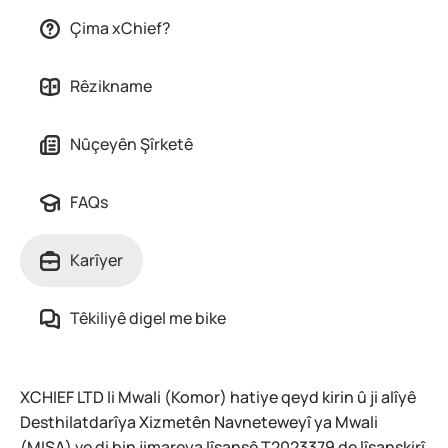
Çima xChief?
Rêzikname
Nûçeyên Şîrketê
FAQs
Karîyer
Têkiliyê digel me bike
XCHIEF LTD li Mwali (Komor) hatiye qeyd kirin û ji alîyê
Desthilatdarîya Xizmetên Navneteweyî ya Mwali
(MISA) ve di bin jimareya lîsansê T2023379 de lîsanskirî