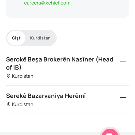
careers@xchief.com
Gişt
Kurdistan
Serokê Beşa Brokerên Nasîner (Head
of IB)
Kurdistan
Beş
Serekê Bazarvaniya Herêmî
Kurdistan
Kurdistan
Beş