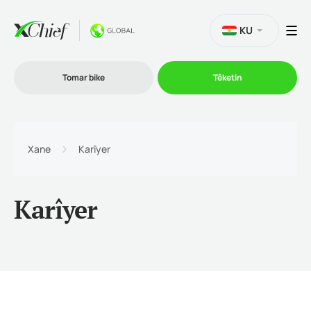
KU
Tomar bike
Têketin
Bazirganî
Xane
Karîyer
Platformên
Karîyer
Promo
Şîrket
Hevkarî