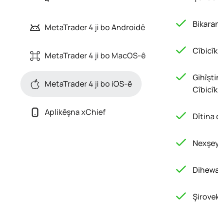
Bikara
MetaTrader 4 ji bo Androidê
Cîbicî
MetaTrader 4 ji bo MacOS-ê
Gihîşti
MetaTrader 4 ji bo iOS-ê
Cîbicî
Aplikêşna xChief
Dîtina
Nexşey
Dihewa
Şirovek