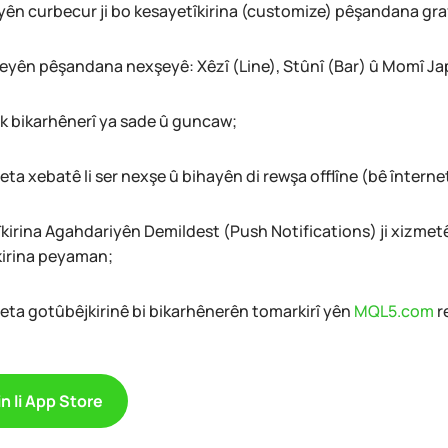
eyên curbecur ji bo kesayetîkirina (customize) pêşandana graf
eyên pêşandana nexşeyê: Xêzî (Line), Stûnî (Bar) û Momî Ja
k bikarhênerî ya sade û guncaw;
eta xebatê li ser nexşe û bihayên di rewşa offlîne (bê înterne
rîkirina Agahdariyên Demildest (Push Notifications) ji xizm
irina peyaman;
yeta gotûbêjkirinê bi bikarhênerên tomarkirî yên
MQL5.com
r
n li App Store