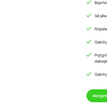
Bijart
Sê şêw
Rûpele
Qabiliy
Piştgi
dabeşk
Qabili
Wergirti