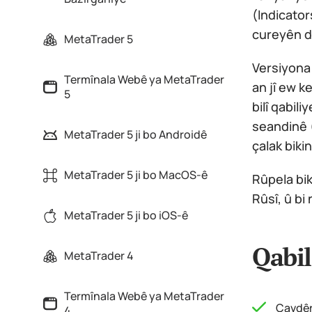
(Indicator
cureyên d
MetaTrader 5
Versiyona
Termînala Webê ya MetaTrader
an jî ew k
5
bilî qabil
seandinê (
MetaTrader 5 ji bo Androidê
çalak biki
MetaTrader 5 ji bo MacOS-ê
Rûpela bik
Rûsî, û bi
MetaTrader 5 ji bo iOS-ê
Qabil
MetaTrader 4
Termînala Webê ya MetaTrader
Çavdêr
4