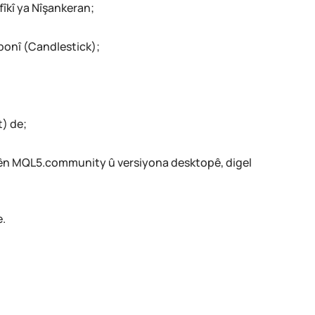
îkî ya Nîşankeran;
ponî (Candlestick);
t) de;
etên MQL5.community û versiyona desktopê, digel
e.