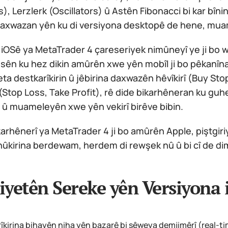
s), Lerzlerk (Oscillators) û Astên Fibonacci bi kar bî
axwazan yên ku di versiyona desktopê de hene, muam
 iOSê ya MetaTrader 4 çareseriyek nimûneyî ye ji bo
esên ku hez dikin amûrên xwe yên mobîl ji bo pêkanîna
iyeta destkarîkirin û jêbirina daxwazên hêvîkirî (Buy Sto
Stop Loss, Take Profit), rê dide bikarhêneran ku guh
n û muameleyên xwe yên vekirî birêve bibin.
arhênerî ya MetaTrader 4 ji bo amûrên Apple, piştgiriyê 
 nûkirina berdewam, herdem di rewşek nû û bi cî de di
iyetên Sereke yên Versiyona
îkirina bihayên niha yên bazarê bi şêweya demjimêrî (real-ti