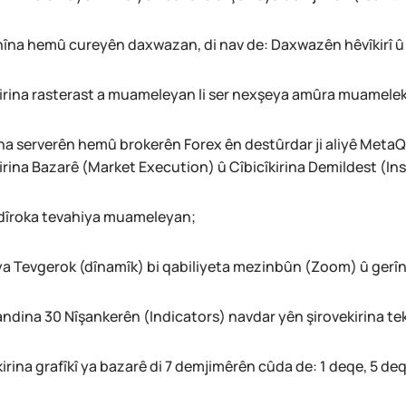
nîna hemû cureyên daxwazan, di nav de: Daxwazên hêvîkirî û
kirina rasterast a muameleyan li ser nexşeya amûra muamelek
na serverên hemû brokerên Forex ên destûrdar ji aliyê MetaQu
kirina Bazarê (Market Execution) û Cîbicîkirina Demildest (In
 dîroka tevahiya muameleyan;
a Tevgerok (dînamîk) bi qabiliyeta mezinbûn (Zoom) û gerînê
ndina 30 Nîşankerên (Indicators) navdar yên şirovekirina tek
irina grafîkî ya bazarê di 7 demjimêrên cûda de: 1 deqe, 5 deq