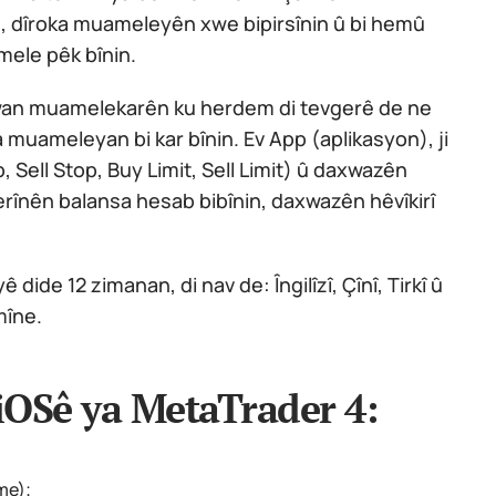
nin, dîroka muameleyên xwe bipirsînin û bi hemû
ele pêk bînin.
 wan muamelekarên ku herdem di tevgerê de ne
 muameleyan bi kar bînin. Ev App (aplikasyon), ji
p, Sell Stop, Buy Limit, Sell Limit) û daxwazên
erînên balansa hesab bibînin, daxwazên hêvîkirî
dide 12 zimanan, di nav de: Îngilîzî, Çînî, Tirkî û
mîne.
 iOSê ya MetaTrader 4:
me);