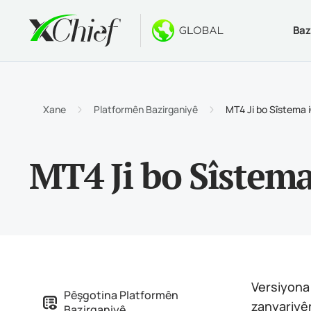
Baz
Merc
Dêsktap 
Bonusên
Derbarê
Curey
MetaTr
Bônûsa
Çima x
Xane
Platformên Bazirganiyê
MT4 Ji bo Sîstema 
Hesabê
Termîn
Bonûsa
Nûçeyê
MT4 Ji bo Sîstem
Taybe
MetaTr
$1000 
Karîye
Pêdivi
MetaTr
Pêşbir
Termîn
MetaTr
Versiyona
Pêşgotina Platformên
zanyariyên
Bazirganiyê