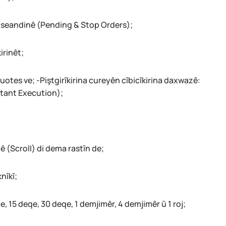
 seandinê (Pending & Stop Orders);
irinêt;
otes ve; -Piştgirîkirina cureyên cîbicîkirina daxwazê:
stant Execution);
 (Scroll) di dema rastîn de;
nîkî;
e, 15 deqe, 30 deqe, 1 demjimêr, 4 demjimêr û 1 roj;