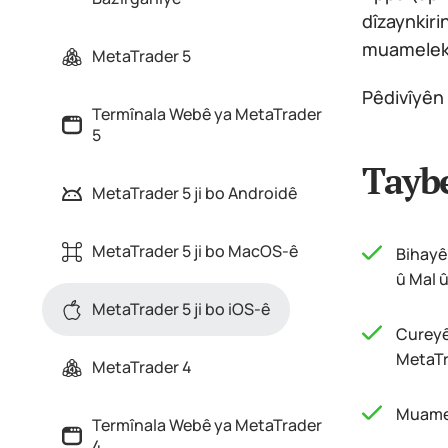
dîzaynkiri
muamelekir
MetaTrader 5
Pêdivîyên 
Termînala Webê ya MetaTrader
5
Taybe
MetaTrader 5 ji bo Androidê
MetaTrader 5 ji bo MacOS-ê
Bihayê
û Mal û
MetaTrader 5 ji bo iOS-ê
Cureyê
MetaTr
MetaTrader 4
Muamele
Termînala Webê ya MetaTrader
4