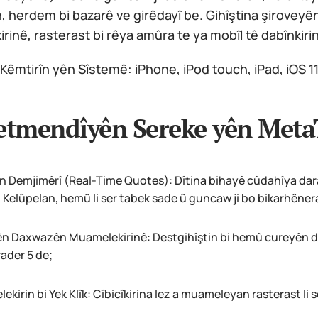
n, herdem bi bazarê ve girêdayî be. Gihîştina şirove
inê, rasterast bi rêya amûra te ya mobîl tê dabînkirin
Kêmtirîn yên Sîstemê: iPhone, iPod touch, iPad, iOS 11
tmendîyên Sereke yên MetaTr
n Demjimêrî (Real-Time Quotes): Dîtina bihayê cûdahîya dara
 Kelûpelan, hemû li ser tabek sade û guncaw ji bo bikarhêner
n Daxwazên Muamelekirinê: Destgihîştin bi hemû cureyên d
ader 5 de;
kirin bi Yek Klîk: Cîbicîkirina lez a muameleyan rasterast li