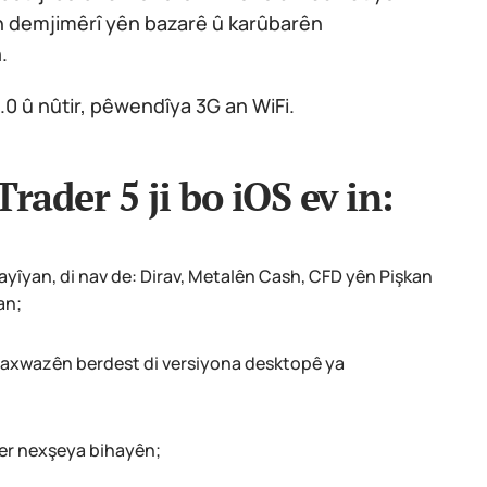
yên demjimêrî yên bazarê û karûbarên
.
.0 û nûtir, pêwendîya 3G an WiFi.
ader 5 ji bo iOS ev in:
yîyan, di nav de: Dirav, Metalên Cash, CFD yên Pişkan
an;
axwazên berdest di versiyona desktopê ya
 ser nexşeya bihayên;