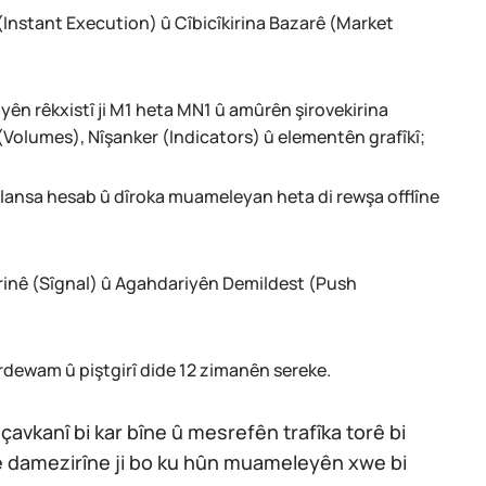
t (Instant Execution) û Cîbicîkirina Bazarê (Market
ên rêkxistî ji M1 heta MN1 û amûrên şirovekirina
 (Volumes), Nîşanker (Indicators) û elementên grafîkî;
lansa hesab û dîroka muameleyan heta di rewşa offlîne
rinê (Sîgnal) û Agahdariyên Demildest (Push
erdewam û piştgirî dide 12 zimanên sereke.
 çavkanî bi kar bîne û mesrefên trafîka torê bi
xwe damezirîne ji bo ku hûn muameleyên xwe bi