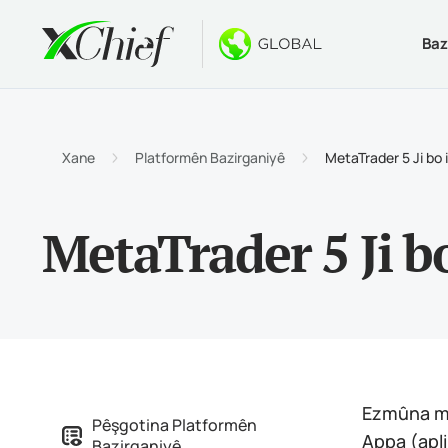
Baz
Merc
Dêsktap 
Bonusên
Derbarê
Curey
MetaTr
Bônûsa
Çima x
Xane
Platformên Bazirganiyê
MetaTrader 5 Ji bo 
Hesabê
Termîn
Bonûsa
Nûçeyê
MetaTrader 5 Ji b
Taybe
MetaTr
$1000 
Karîye
Pêdivi
MetaTr
Pêşbir
Termîn
MetaTr
Ezmûna mua
Pêşgotina Platformên
Appa (apli
Bazirganiyê