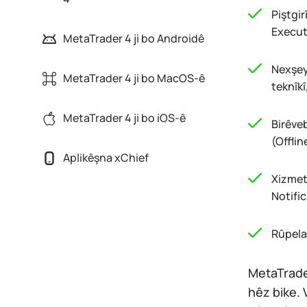
Piştgir
Execut
MetaTrader 4 ji bo Androidê
Nexşey
MetaTrader 4 ji bo MacOS-ê
teknîkî
MetaTrader 4 ji bo iOS-ê
Birêve
(Offlin
Aplikêşna xChief
Xizmet
Notifi
Rûpela 
MetaTrader
hêz bike. 