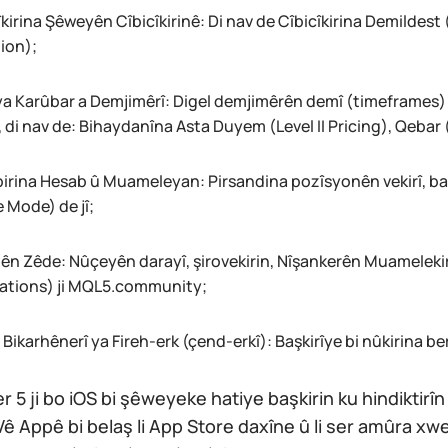
îkirina Şêweyên Cîbicîkirinê: Di nav de Cîbicîkirina Demildes
ion);
a Karûbar a Demjimêrî: Digel demjimêrên demî (timeframes) y
, di nav de: Bihaydanîna Asta Duyem (Level II Pricing), Qebar
birina Hesab û Muameleyan: Pirsandina pozîsyonên vekirî, ba
e Mode) de jî;
ên Zêde: Nûçeyên darayî, şirovekirin, Nîşankerên Muameleki
cations) ji MQL5.community;
Bikarhênerî ya Fireh-erk (çend-erkî): Başkirîye bi nûkirina b
 5 ji bo iOS bi şêweyeke hatiye başkirin ku hindiktirîn
Vê Appê bi belaş li App Store daxîne û li ser amûra 