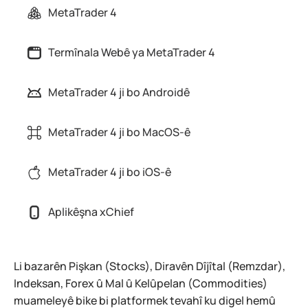
MetaTrader 4
Termînala Webê ya MetaTrader 4
MetaTrader 4 ji bo Androidê
MetaTrader 4 ji bo MacOS-ê
MetaTrader 4 ji bo iOS-ê
Aplikêşna xChief
Li bazarên Pişkan (Stocks), Diravên Dîjîtal (Remzdar),
Indeksan, Forex û Mal û Kelûpelan (Commodities)
muameleyê bike bi platformek tevahî ku digel hemû