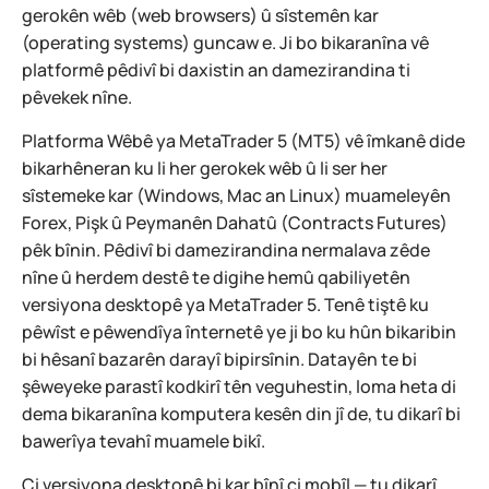
gerokên wêb (web browsers) û sîstemên kar
(operating systems) guncaw e. Ji bo bikaranîna vê
platformê pêdivî bi daxistin an damezirandina ti
pêvekek nîne.
Platforma Wêbê ya MetaTrader 5 (MT5) vê îmkanê dide
bikarhêneran ku li her gerokek wêb û li ser her
sîstemeke kar (Windows, Mac an Linux) muameleyên
Forex, Pişk û Peymanên Dahatû (Contracts Futures)
pêk bînin. Pêdivî bi damezirandina nermalava zêde
nîne û herdem destê te digihe hemû qabiliyetên
versiyona desktopê ya MetaTrader 5. Tenê tiştê ku
pêwîst e pêwendîya înternetê ye ji bo ku hûn bikaribin
bi hêsanî bazarên darayî bipirsînin. Datayên te bi
şêweyeke parastî kodkirî tên veguhestin, loma heta di
dema bikaranîna komputera kesên din jî de, tu dikarî bi
bawerîya tevahî muamele bikî.
Çi versiyona desktopê bi kar bînî çi mobîl — tu dikarî