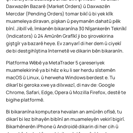
Daxwazên Bazarê (Market Orders) û Daxwazên
Mercdar (Pending Orders) tomar bikî û bi yek klîk
muameleya diravan, pişkan û peymanên dahatû pêk
bînî. Jibilî vê, îmkanên bikaranîna 30 Nîşankerên Teknîkî
(Indicators) û 24 Amûrên Grafîkî ji bo şirovekirina
giştgîr ya bazarê heye. Ev zanyarî di her dem û ciyekî
de bi destgihîştina înternetê ve dikarin bên bikaranîn.
Platforma Wêbê ya MetaTrader 5 çareseriyek
muamelekirinê ya bi hêz e ku li ser herdu sîstemên
macOS û Linux, û herweha Windows berdest e. Tu
dikarî bi geroka xwe ya dilxwazî, di nav de: Google
Chrome, Safari, Edge, Opera û Mozilla Firefox, destê te
bigihe platformê.
Bi bikaranîna komputera hevalan an amûrên ofîsê, tu
dikarî bi lez bihayên bibînî an muameleyên vekirî bigirî.
Bikarhênerên iPhone û Androidê dikarin di her cih û