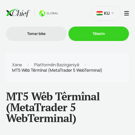
KU
Tomar bike
Têketin
Bazirganî
Xane
Platformên Bazirganiyê
MT5 Wêb Têrmînal (MetaTrader 5 WebTerminal)
Platformên
MT5 Wêb Têrmînal
Promo
(MetaTrader 5
WebTerminal)
Şîrket
Hevkarî