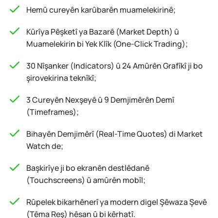
Hemû cureyên karûbarên muamelekirinê;
Kûrîya Pêşketî ya Bazarê (Market Depth) û
Muamelekirin bi Yek Klîk (One-Click Trading);
30 Nîşanker (Indicators) û 24 Amûrên Grafîkî ji bo
şirovekirina teknîkî;
3 Cureyên Nexşeyê û 9 Demjimêrên Demî
(Timeframes);
Bihayên Demjimêrî (Real-Time Quotes) di Market
Watch de;
Başkirîye ji bo ekranên destlêdanê
(Touchscreens) û amûrên mobîl;
Rûpelek bikarhênerî ya modern digel Şêwaza Şevê
(Têma Reş) hêsan û bi kêrhatî.