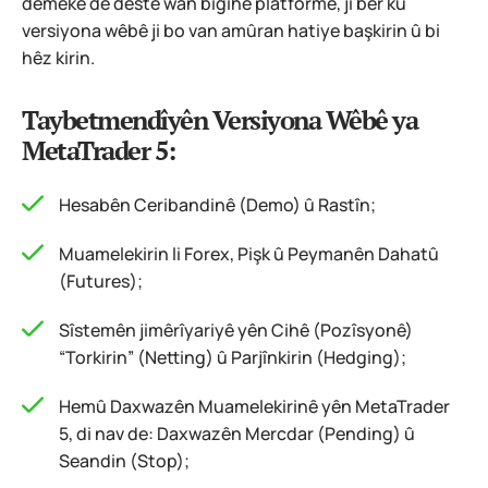
demekê de destê wan bigihe platformê, ji ber ku
versiyona wêbê ji bo van amûran hatiye başkirin û bi
hêz kirin.
Taybetmendîyên Versiyona Wêbê ya
MetaTrader 5:
Hesabên Ceribandinê (Demo) û Rastîn;
Muamelekirin li Forex, Pişk û Peymanên Dahatû
(Futures);
Sîstemên jimêrîyariyê yên Cihê (Pozîsyonê)
“Torkirin” (Netting) û Parjînkirin (Hedging);
Hemû Daxwazên Muamelekirinê yên MetaTrader
5, di nav de: Daxwazên Mercdar (Pending) û
Seandin (Stop);