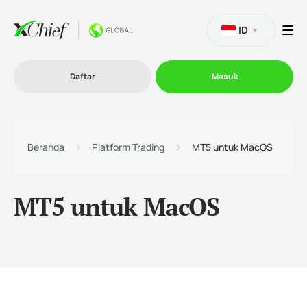
ID
Daftar
Masuk
Trading
Beranda
Platform Trading
MT5 untuk MacOS
Platform
MT5 untuk MacOS
Promosi
Perusahaan
Program Afiliasi