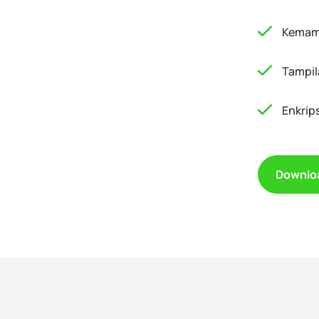
Kemamp
Tampil
Enkrip
Downlo