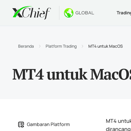
Tradin
Ketentua
Desktop 
Bonus
Tentang
Jenis 
MetaTr
Welco
Kenapa
Beranda
Platform Trading
MT4 untuk MacOS
Akun I
MetaTr
$1000 
Berita
MT4 untuk MacO
Spesif
MetaTr
Konte
Karir
Persya
MetaTr
MetaTr
MetaTr
MT4 untuk
Gambaran Platform
dirancang