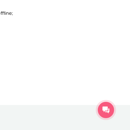
fline;