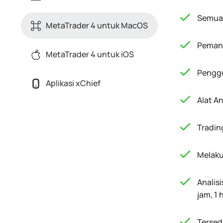
Semua 
MetaTrader 4 untuk MacOS
Pemant
MetaTrader 4 untuk iOS
Penggu
Aplikasi xChief
Alat An
Tradin
Melaku
Analis
jam, 1 h
Tersedi