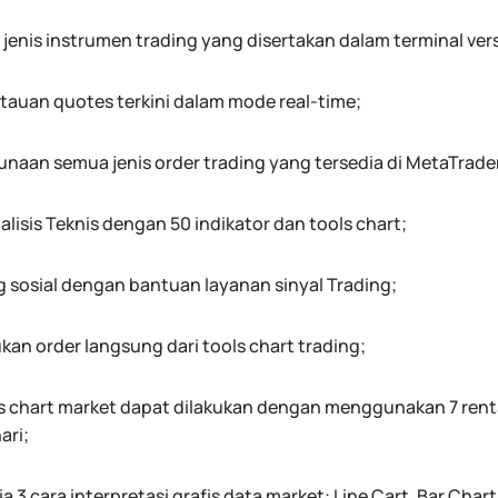
jenis instrumen trading yang disertakan dalam terminal vers
auan quotes terkini dalam mode real-time;
naan semua jenis order trading yang tersedia di MetaTrader
alisis Teknis dengan 50 indikator dan tools chart;
g sosial dengan bantuan layanan sinyal Trading;
kan order langsung dari tools chart trading;
is chart market dapat dilakukan dengan menggunakan 7 rentang
ari;
a 3 cara interpretasi grafis data market: Line Cart, Bar Char