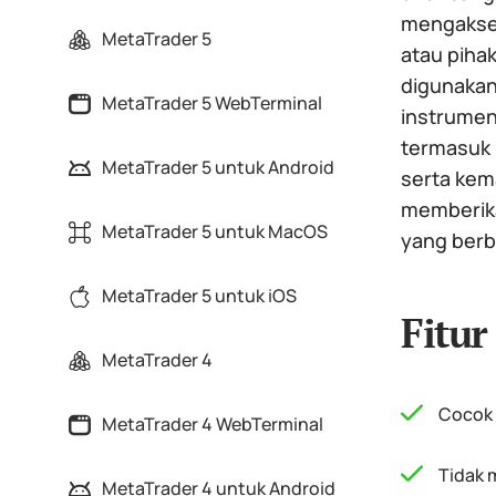
mengakses
MetaTrader 5
atau piha
digunaka
MetaTrader 5 WebTerminal
instrumen 
termasuk k
MetaTrader 5 untuk Android
serta kem
memberika
MetaTrader 5 untuk MacOS
yang berb
MetaTrader 5 untuk iOS
Fitur
MetaTrader 4
Cocok 
MetaTrader 4 WebTerminal
Tidak 
MetaTrader 4 untuk Android