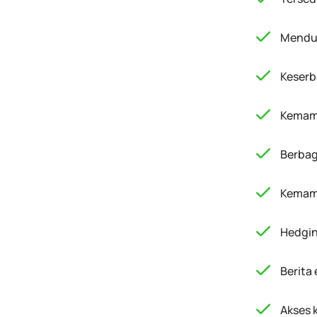
Menduk
Keserb
Kemamp
Berbag
Kemamp
Hedgin
Berita
Akses k