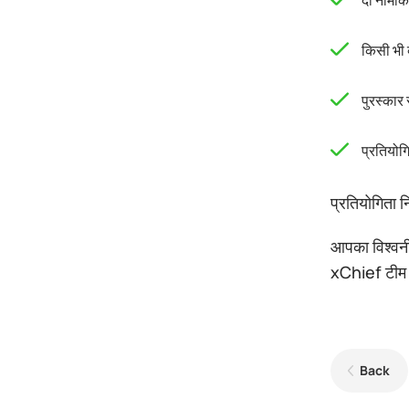
दो नामां
किसी भी व
पुरस्कार
प्रतियोग
प्रतियोगिता 
आपका विश्वन
xChief टीम
Back