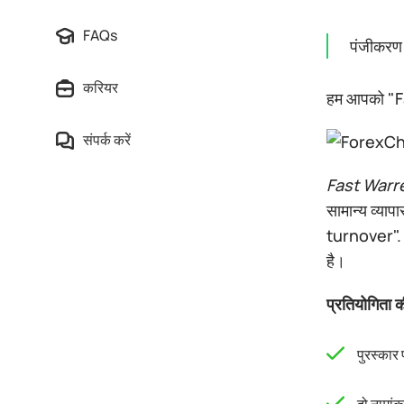
FAQs
पंजीकरण 
करियर
हम आपको "F
संपर्क करें
Fast Warr
सामान्य व्या
turnover". उच
है।
प्रतियोगिता क
पुरस्का