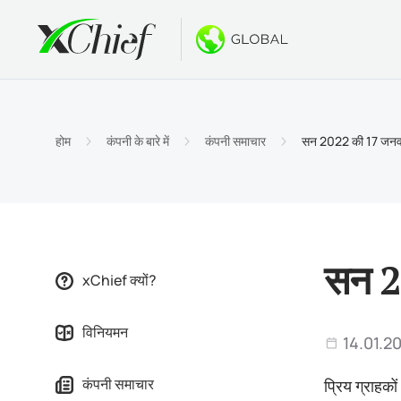
स्थितियाँ
डेस्कटॉप और
बोनस
बारे में
खातों के
MetaTr
नो डिपॉ
xChief क
होम
कंपनी के बारे में
कंपनी समाचार
सन 2022 की 17 जनवरी क
इस्लामि
MetaTr
$500 त
कंपनी स
अनुबंधों क
macOS 
नए PAM
करियर
मार्जिन 
MetaTr
गोल्ड व्
सन 20
xChief क्यों?
MetaTr
विनियमन
macOS 
14.01.2
कंपनी समाचार
प्रिय ग्राहकों