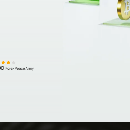
OD
Forex Peace Army