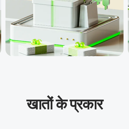
$5000
Gold
Whale
प्रतियोगिता
के लिए
पुरस्कार
राशि
$20000
तक ट्रेडिंग
क्रेडिट
V9 पैकेज,
उपहार और
सामान
खातों के प्रकार
बीमा जमा
का 30%