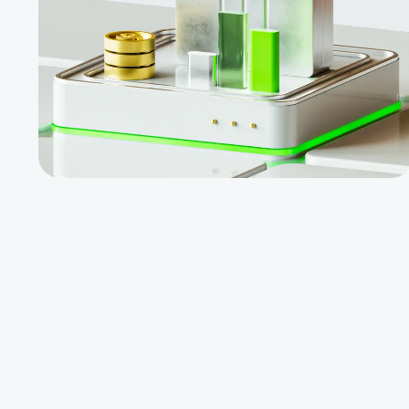
निवेशकों
को
व्यक्तिगत
रूप से
व्यापार
करने की
आवश्यकता
नहीं है
निष्क्रिय
आय उत्पन्न
करने के
लिए
लाभदायक
फंड में
निवेश करें
नए
PAMM
खाते के
लिए