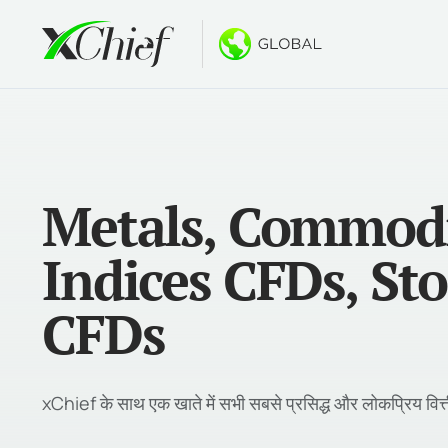
स्थितियाँ
डेस्कटॉप और
बोनस
बारे में
खातों के
MetaTr
नो डिपॉ
xChief क
Metals, Commodi
इस्लामि
MetaTr
$500 त
कंपनी स
अनुबंधों क
macOS 
नए PAM
करियर
Indices CFDs, St
मार्जिन 
MetaTr
गोल्ड व्
CFDs
MetaTr
macOS 
xChief के साथ एक खाते में सभी सबसे प्रसिद्ध और लोकप्रिय वि