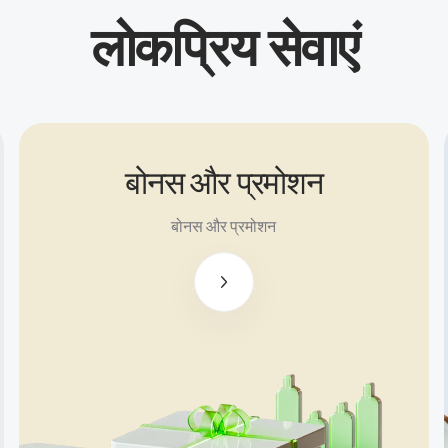
लोकप्रिय सेवाएं
बोनस और प्रमोशन
$100 नो
डिपॉजिट
बोनस और प्रमोशन
बोनस
$500 तक
का स्वागत
बोनस
$5000
तक का
निवेश
समर्थन