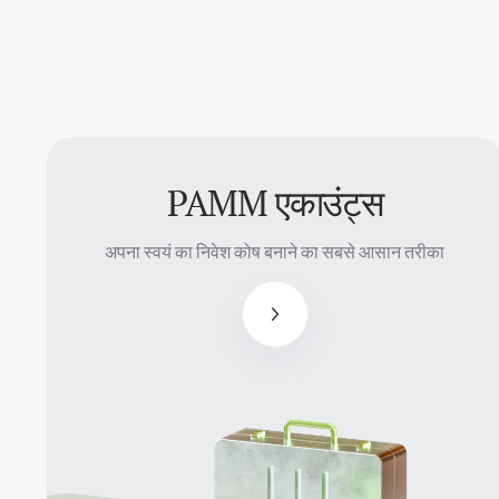
PAMM एकाउंट्स
अपना स्वयं
का निवेश
अपना स्वयं का निवेश कोष बनाने का सबसे आसान तरीका
कोष बनाने
का सबसे
आसान
तरीका
मैनेजर फंड
प्रॉफिट का
50% तक
प्राप्त करते
हैं