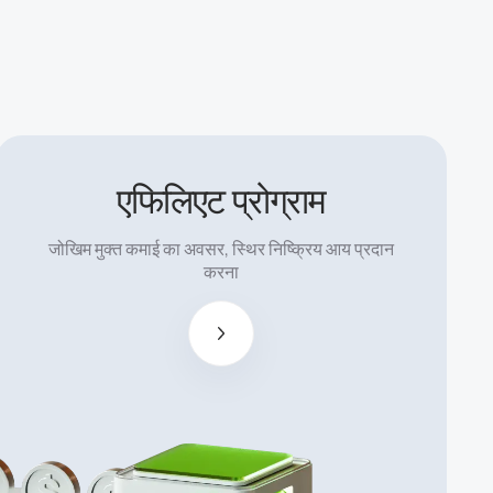
एफिलिएट प्रोग्राम
$15 प्रति 1
लॉट तक का
जोखिम मुक्त कमाई का अवसर, स्थिर निष्क्रिय आय प्रदान
अनकैप्ड और
करना
उच्च
एफिलिएट
कमीशन।
CPL, CPA,
बहु-स्तरीय
छूट और
प्लेटिनम
भागीदारों के