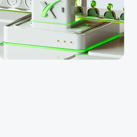
लिए
अतिरिक्त
बोनस
आसानी से
बिकने वाले
उत्पाद।
NDB
$100, WB
$500,
प्रतियोगिता
जिसमें
$5000 की
पुरस्कार राशि
हो, आदि।
PAMM
खातों के लिए
संबद्ध
पारिश्रमिक।
व्यक्तिगत