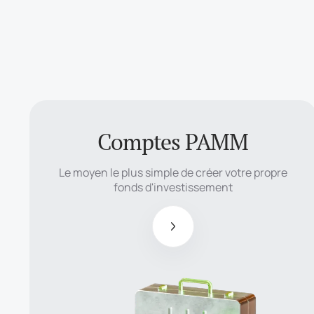
Comptes PAMM
Le moyen le plus
simple de créer
Le moyen le plus simple de créer votre propre
votre propre
fonds d'investissement
fonds
d'investissement
Les
gestionnaires
reçoivent
jusqu'à 50% des
bénéfices du