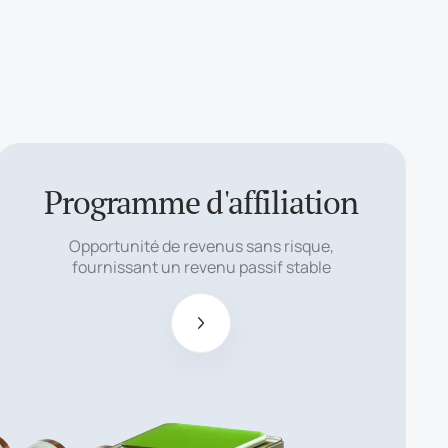
Programme d'affiliation
Commission
d'affiliation
Opportunité de revenus sans risque,
élevée et non
fournissant un revenu passif stable
plafonnée
pouvant aller
jusqu'à $15 par 1
lot.
Fonctionnalités
supplémentaires
pour les