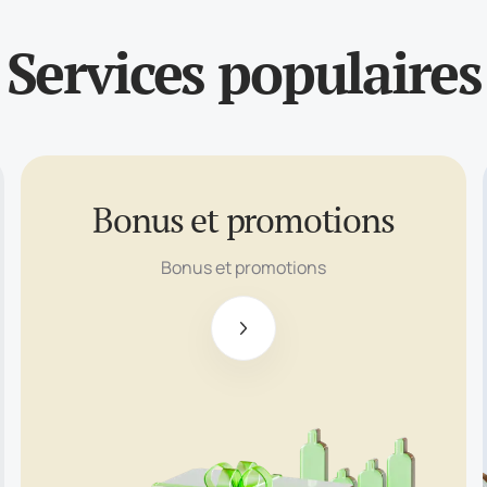
Services populaires
Bonus et promotions
Bonus sans
dépôt de $100
Bonus et promotions
Bonus de
bienvenue
allant jusqu'à
$500
Jusqu’à $5000
de soutien à
l’investissement