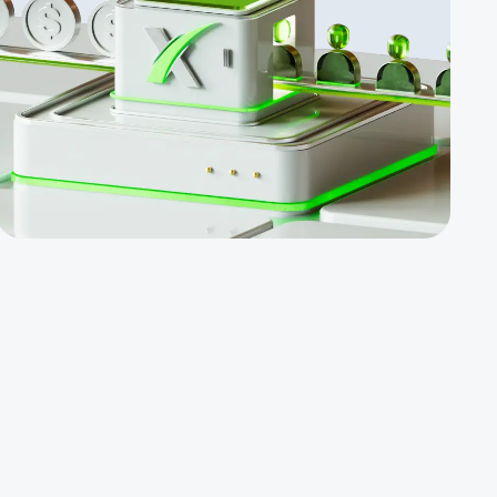
partenaires
Platinum, telles
que le CPL, le
CPA, les remises
de 2e niveau et
les bonus
mensuels
supplémentaires.
Des produits
faciles à vendre.
NDB de $100, WB
de $500,
concours avec
un prix de $5000,
etc.
Rémunération
des affiliés pour
les comptes
PAMM.