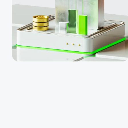
fonds
Les investisseurs
ne sont pas
tenus de
négocier
personnellement
Investissez dans
des fonds
rentables pour
générer des
revenus passifs
$1000 pour un
nouveau compte
PAMM