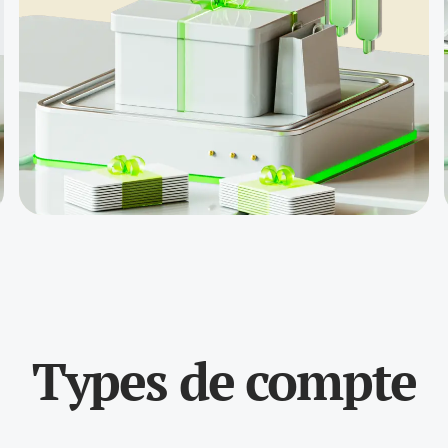
Un prix de
$5000 pour le
concours Gold
Whale
Jusqu'à $20000
de crédits de
trading
Forfait V9,
cadeaux et
marchandises
Assurance 30%
du dépôt
Types de compte