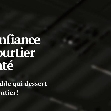
nfiance
urtier
nté
able qui dessert
ntier!