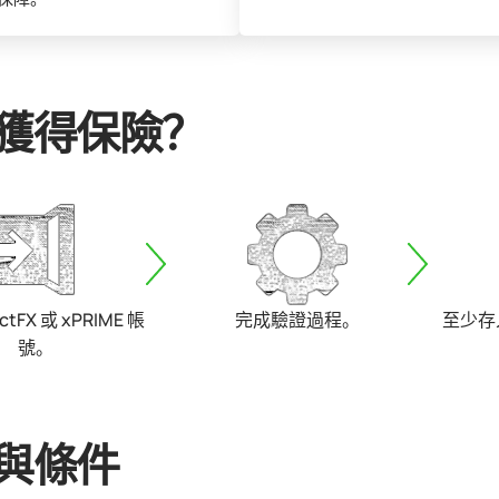
獲得保險？
ctFX 或 xPRIME 帳
完成驗證過程。
至少存入
號。
與條件