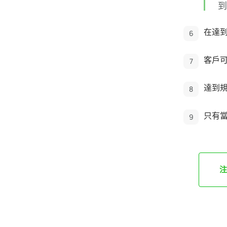
到
在達
客戶
達到
只有當
注