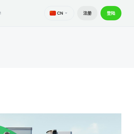
CN
注册
登陆
M
aTrader 5安卓版
ers World Cup
文件
交易
iOS的MetaTrader 5
30% 訂金
贷款
aTrader 4 安卓版
交易套餐 V9
和出金
iOS的MetaTrader 4
ief移动应用程序