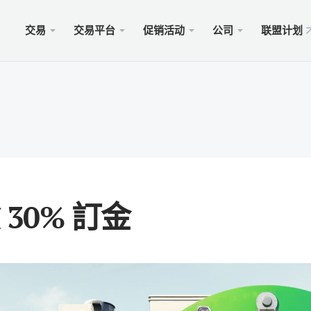
交易
交易平台
促销活动
公司
联盟计划
站
服务
移动
促销
合法的
型
ader 5
奖金100美元
择xChief
PAM
Met
Trad
法律
账户
rader 5网络终端
金高达500美元
闻
跟单
适用于
保險 
则
cOS的MetaTrader 5
MM为1000美元
会
商业
Met
特别
要求
ader 4
 WHALE大赛5000美元
入金
适用于
 30% 訂金
rader 4网络终端
xCh
cOS的MetaTrader 4