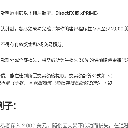
險計劃適用於以下帳戶類型：
DirectFX
或
xPRIME
。
該計劃，您必須成功完成了解你的客户程序並存入至少 2,000 
上不得有有效獎金和/或交易積分。
款部分或全部損失，相當於所發生損失 30% 的保險賠償金將記入帳
賠償只能在達到所需交易額後提取，交易額計算公式如下：
水量（手數） = 保險賠償（初始存款金額的 30%） ÷ 10
例子：
易者存入 2,000 美元，隨後因交易不成功而損失。在這