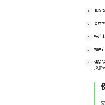
此保
要啟動
帳戶
如果存
保險
所需流
交