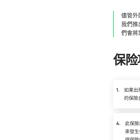
儘管外
我們推
們會將
保险
1.
如果出
的保險
4.
此保險
來發生
得保險