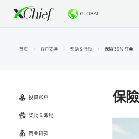
条件
桌面和网
奖金
关于
账户类
MetaTr
无存款
为什么选
首页
客户支持
奖励 & 激励
保險 30% 訂金
伊斯兰
MetaT
欢迎奖
公司新
合约细
适用于Ma
新的PA
工作机
保证金
MetaTr
GOLD
保險
投资账户
MetaT
奖励 & 激励
适用于Ma
商业贷款