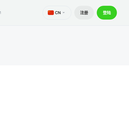
CN
注册
登陆
M
aTrader 5安卓版
ers World Cup
文件
交易
iOS的MetaTrader 5
30% 訂金
贷款
aTrader 4 安卓版
交易套餐 V9
和出金
iOS的MetaTrader 4
ief移动应用程序