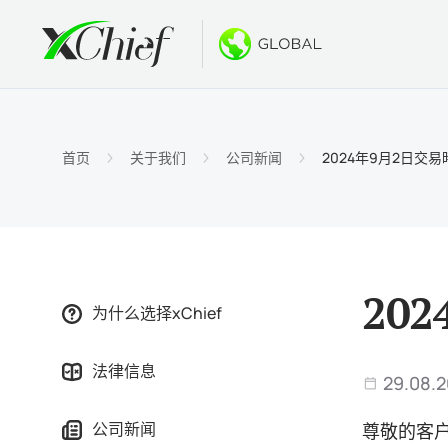
条件
桌面和网
奖金
关于
账户类
MetaTr
无存款
为什么选
首页
关于我们
公司新闻
2024年9月2日交
伊斯兰
MetaT
欢迎奖
公司新
合约细
适用于Ma
新的PA
工作机
保证金
MetaTr
GOLD
20
为什么选择xChief
MetaT
法律信息
适用于Ma
29.08.2
公司新闻
尊敬的客