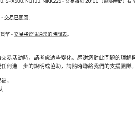
30, SPX500, NQ100, NIKK225 -
交易將於 20:00（東部時間）提
 -
交易已關閉
;
貨幣 -
交易將遵循通常的時間表
。
的交易活動時，請考慮這些變化。感謝您對此問題的理解
要任何進一步的說明或協助，請隨時聯絡我們的支援團隊
祝福，
队