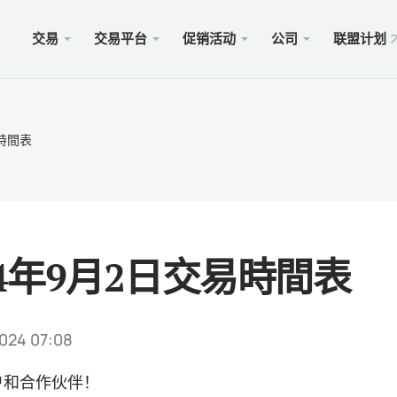
交易
交易平台
促销活动
公司
联盟计划
站
服务
移动
促销
合法的
型
ader 5
奖金100美元
择xChief
PAM
Met
Trad
法律
易時間表
账户
rader 5网络终端
金高达500美元
闻
跟单
适用于
保險 
则
cOS的MetaTrader 5
MM为1000美元
会
商业
Met
特别
要求
ader 4
 WHALE大赛5000美元
入金
适用于
24年9月2日交易時間表
rader 4网络终端
xCh
cOS的MetaTrader 4
024 07:08
户和合作伙伴！