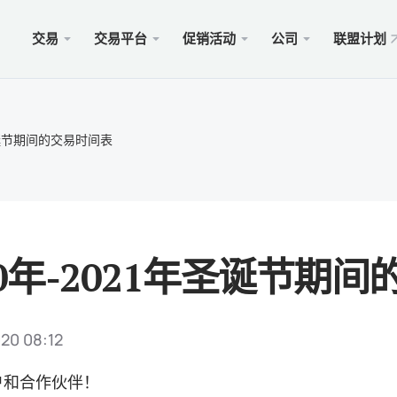
交易
交易平台
促销活动
公司
联盟计划
站
服务
移动
促销
合法的
型
ader 5
奖金100美元
择xChief
PAM
Met
Trad
法律
年圣诞节期间的交易时间表
账户
rader 5网络终端
金高达500美元
闻
跟单
适用于
保險 
则
cOS的MetaTrader 5
MM为1000美元
会
商业
Met
特别
要求
ader 4
 WHALE大赛5000美元
入金
适用于
20年-2021年圣诞节期
rader 4网络终端
xCh
cOS的MetaTrader 4
020 08:12
户和合作伙伴！