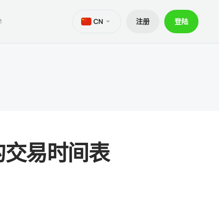
CN
注册
登陆
M
aTrader 5安卓版
ers World Cup
文件
交易
iOS的MetaTrader 5
30% 訂金
贷款
aTrader 4 安卓版
交易套餐 V9
和出金
iOS的MetaTrader 4
间的交易时间表
ief移动应用程序