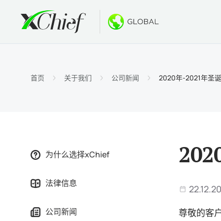
条件
桌面和网
奖金
关于
账户类
MetaTr
无存款
为什么选
首页
关于我们
公司新闻
2020年-2021
伊斯兰
MetaT
欢迎奖
公司新
合约细
适用于Ma
新的PA
工作机
保证金
MetaTr
GOLD
20
为什么选择xChief
MetaT
法律信息
适用于Ma
22.12.2
公司新闻
尊敬的客