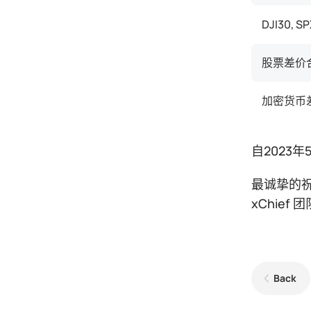
DJI30, S
股票差价
加密货币
自2023
最诚挚的
xChief 团
Back