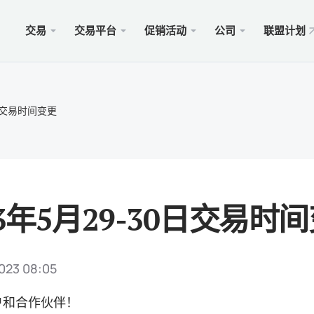
交易
交易平台
促销活动
公司
联盟计划
站
服务
移动
促销
合法的
型
ader 5
奖金100美元
择xChief
PAM
Met
Trad
法律
0日交易时间变更
账户
rader 5网络终端
金高达500美元
闻
跟单
适用于
保險 
则
cOS的MetaTrader 5
MM为1000美元
会
商业
Met
特别
要求
ader 4
 WHALE大赛5000美元
入金
适用于
23年5月29-30日交易时
rader 4网络终端
xCh
cOS的MetaTrader 4
023 08:05
户和合作伙伴！