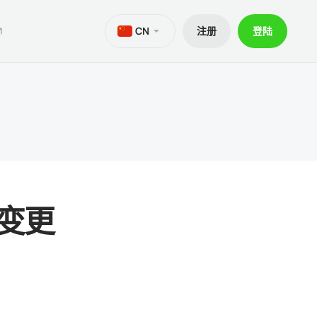
CN
注册
登陆
M
aTrader 5安卓版
ers World Cup
文件
交易
iOS的MetaTrader 5
30% 訂金
贷款
aTrader 4 安卓版
交易套餐 V9
和出金
iOS的MetaTrader 4
间变更
ief移动应用程序