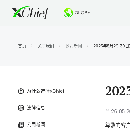
条件
桌面和网
奖金
关于
账户类
MetaTr
无存款
为什么选
首页
关于我们
公司新闻
2023年5月29-3
伊斯兰
MetaT
欢迎奖
公司新
合约细
适用于Ma
新的PA
工作机
保证金
MetaTr
GOLD
20
为什么选择xChief
MetaT
法律信息
适用于Ma
26.05.2
公司新闻
尊敬的客