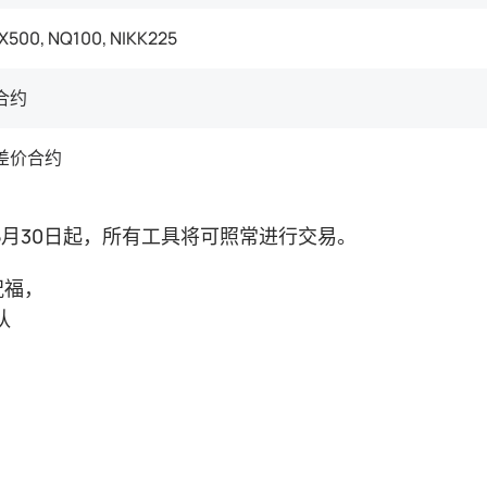
PX500, NQ100, NIKK225
合约
差价合约
年5月30日起，所有工具将可照常进行交易。
祝福，
队