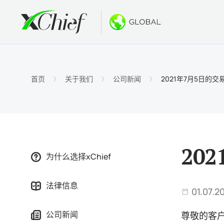
条件
桌面和网
奖金
关于
账户类
MetaTr
无存款
为什么选
首页
关于我们
公司新闻
2021年7月5日的
伊斯兰
MetaT
欢迎奖
公司新
合约细
适用于Ma
新的PA
工作机
保证金
MetaTr
GOLD
20
为什么选择xChief
MetaT
法律信息
适用于Ma
01.07.2
公司新闻
尊敬的客