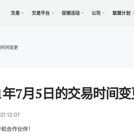
交易
交易平台
促销活动
公司
联盟计划
站
服务
移动
促销
合法的
型
ader 5
奖金100美元
择xChief
PAM
Met
Trad
法律
交易时间变更
账户
rader 5网络终端
金高达500美元
闻
跟单
适用于
保險 
则
cOS的MetaTrader 5
MM为1000美元
会
商业
Met
特别
要求
ader 4
 WHALE大赛5000美元
入金
适用于
21年7月5日的交易时间变
rader 4网络终端
xCh
cOS的MetaTrader 4
021 12:07
户和合作伙伴！