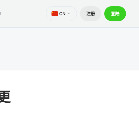
CN
注册
登陆
M
aTrader 5安卓版
ers World Cup
文件
交易
iOS的MetaTrader 5
30% 訂金
贷款
aTrader 4 安卓版
交易套餐 V9
和出金
iOS的MetaTrader 4
更
ief移动应用程序