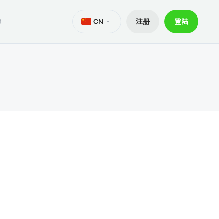
CN
注册
登陆
M
aTrader 5安卓版
ers World Cup
文件
交易
iOS的MetaTrader 5
30% 訂金
贷款
aTrader 4 安卓版
交易套餐 V9
和出金
iOS的MetaTrader 4
ief移动应用程序