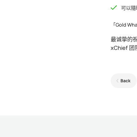
可以隨
「Gold W
最诚挚的
xChief 团
Back