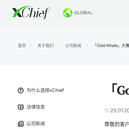
条件
桌面和网
奖金
关于
账户类
MetaTr
无存款
为什么选
首页
关于我们
公司新闻
「Gold Whale」
伊斯兰
MetaT
欢迎奖
公司新
合约细
适用于Ma
新的PA
工作机
保证金
MetaTr
GOLD
「G
为什么选择xChief
MetaT
法律信息
适用于Ma
29.01.2
公司新闻
尊敬的客