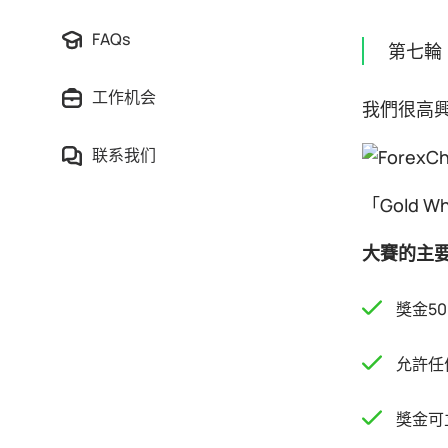
FAQs
第七輪「
工作机会
我們很高興
联系我们
「Gold
大賽的主
獎金5
允許任
獎金可