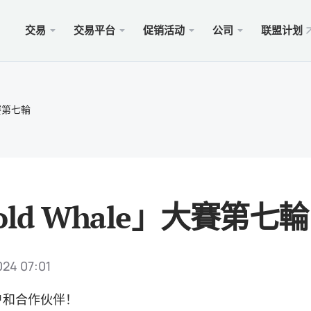
交易
交易平台
促销活动
公司
联盟计划
站
服务
移动
促销
合法的
型
ader 5
奖金100美元
择xChief
PAM
Met
Trad
法律
大賽第七輪
账户
rader 5网络终端
金高达500美元
闻
跟单
适用于
保險 
则
cOS的MetaTrader 5
MM为1000美元
会
商业
Met
特别
要求
ader 4
 WHALE大赛5000美元
入金
适用于
old Whale」大賽第七輪
rader 4网络终端
xCh
cOS的MetaTrader 4
024 07:01
户和合作伙伴！