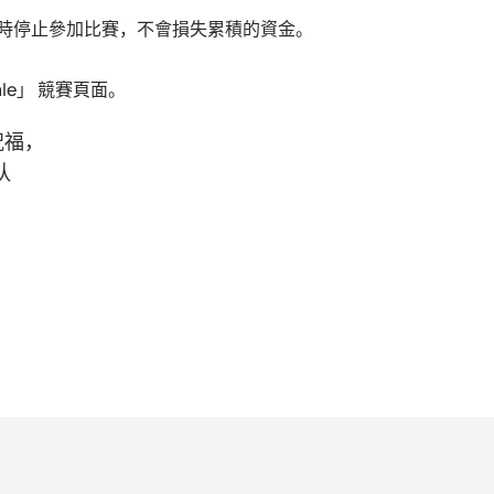
時停止參加比賽，不會損失累積的資金。
hale」 競賽頁面。
祝福，
队