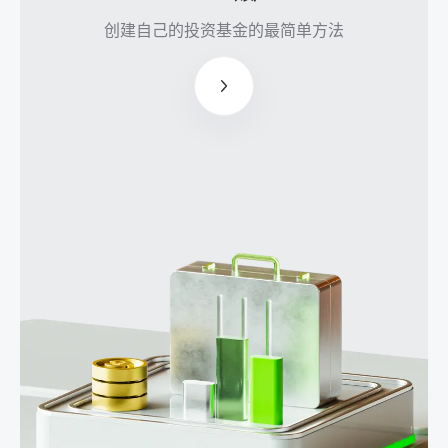
创建
创建自己的投资基金的最简单方法
自己
的投
资基
金的
最简
单方
法
经理
人最
多可
获得
基金
利润
的
50％
投资
者无
需亲