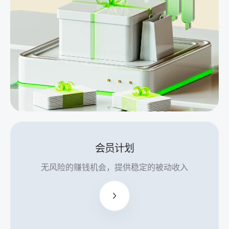
Gold
Whale
竞赛奖
金为
5000
美元
高达
20,000
美元的
交易积
分
会员计划
V9 套
无上
餐、礼
无风险的赚钱机会，提供稳定的被动收入
限且
品及商
高额
品
联盟
佣
保險
金，
30% 訂
每手