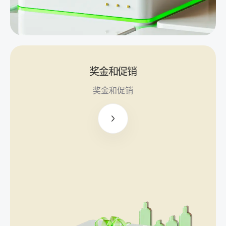
自交
易
投资
盈利
基金
以产
奖金和促销
生被
100美
奖金和促销
动收
元无存
入
款奖金
新的
高达
PAMM
500美
账户
元的欢
1000
迎奖金
美元
高达
5000
美元的
投资支
持