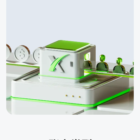
金
最高
可达
15 美
元。
白金
合作
伙伴
的其
他功
能，
例如
CPL、
CPA、
二级
返利
和额
外的
每月
奖
金。