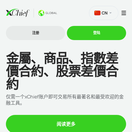
CN
注册
登陆
金屬、商品、指數差
交易
價合約、股票差價合
交易平台
約
促销活动
仅需一个xChief账户即可交易所有最著名和最受欢迎的金
融工具。
公司
阅读更多
联盟计划