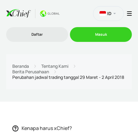
ID
Daftar
Masuk
Trading
Beranda
Tentang Kami
Berita Perusahaan
Perubahan jadwal trading tanggal 29 Maret - 2 April 2018
Platform
Promosi
Perusahaan
Kenapa harus xChief?
Program Afiliasi