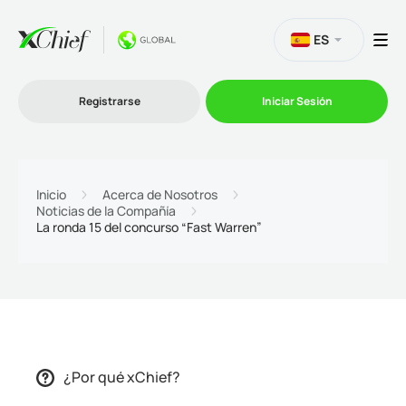
ES
Registrarse
Iniciar Sesión
Trading
Inicio
Acerca de Nosotros
Noticias de la Compañía
Plataformas
La ronda 15 del concurso “Fast Warren”
Promociones
Compañía
Afiliación
¿Por qué xChief?