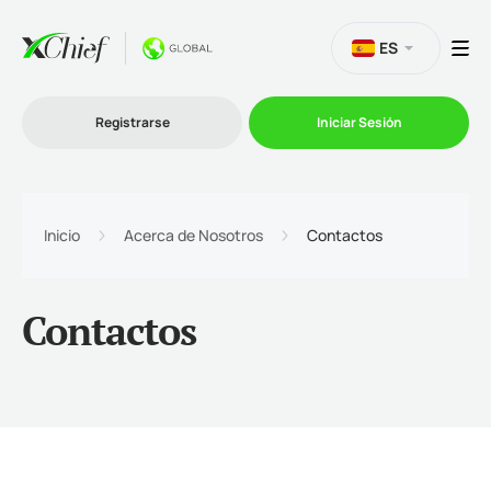
ES
Registrarse
Iniciar Sesión
Trading
Inicio
Acerca de Nosotros
Contactos
Plataformas
Contactos
Promociones
Compañía
Afiliación