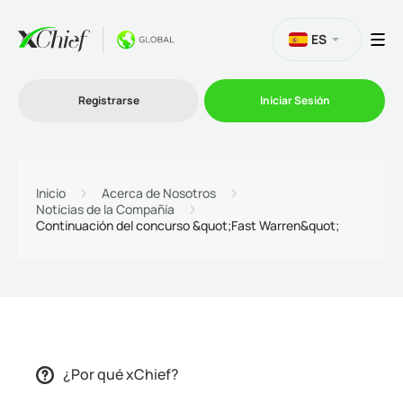
ES
Registrarse
Iniciar Sesión
Trading
Inicio
Acerca de Nosotros
Noticias de la Compañía
Plataformas
Continuación del concurso &quot;Fast Warren&quot;
Promociones
Compañía
Afiliación
¿Por qué xChief?