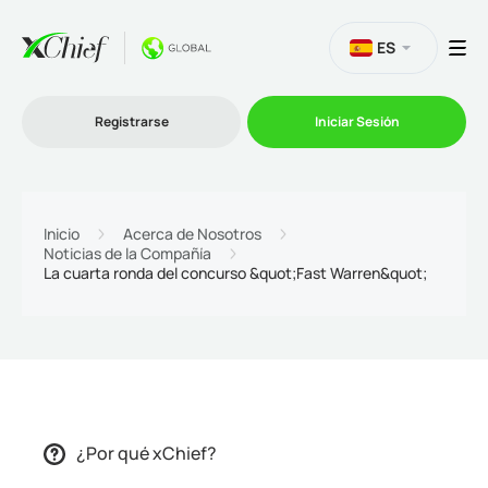
ES
Registrarse
Iniciar Sesión
Trading
Inicio
Acerca de Nosotros
Noticias de la Compañía
Plataformas
La cuarta ronda del concurso &quot;Fast Warren&quot;
Promociones
Compañía
Afiliación
¿Por qué xChief?