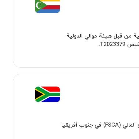
ولية من قبل هيئة موالي الدولية
شركة XCHIEF ZA (PTY) LTD مرخّصة من قِبل هيئة سلوك القطاع المالي (FSCA) في جنوب أفريقيا