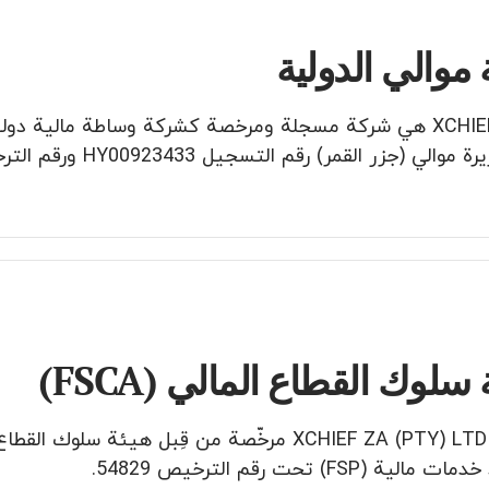
 موالي الدولية
XCHIEF LTD هي شركة مسجلة ومرخصة كشركة وساطة مالیة د
الي (جزر القمر) رقم التسجيل HY00923433 ورقم الترخيص T2023379.
 سلوك القطاع المالي (FSCA)
مالية (FSP) تحت رقم الترخيص 54829.