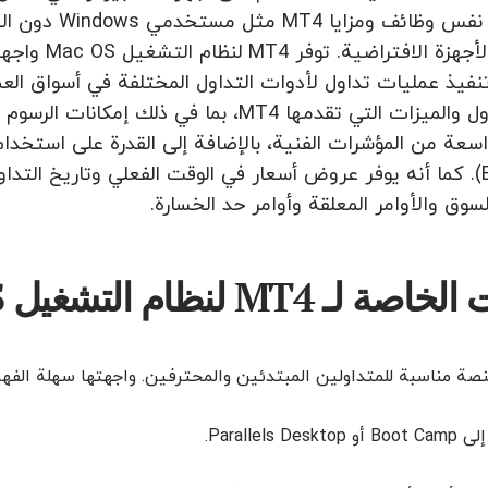
بالوصول إلى نف
الطرفية أو 
تنفيذ عمليات تداول لأدوات التداول المختلفة في أسواق ال
أدوات التداول والميزات التي تقدمها MT4، بما
عة من المؤشرات الفنية، بالإضافة إلى القدرة على استخدام
الخبراء (EAs). كما أنه يوفر عروض أسعار في الوقت الفعلي وتاريخ 
سوق والأوامر المعلقة وأوامر حد الخسارة.
لـ MT4 لنظام التشغيل MacOS:
صة مناسبة للمتداولين المبتدئين والمحترفين. واجهتها سهلة الفهم
Parallels Desk.