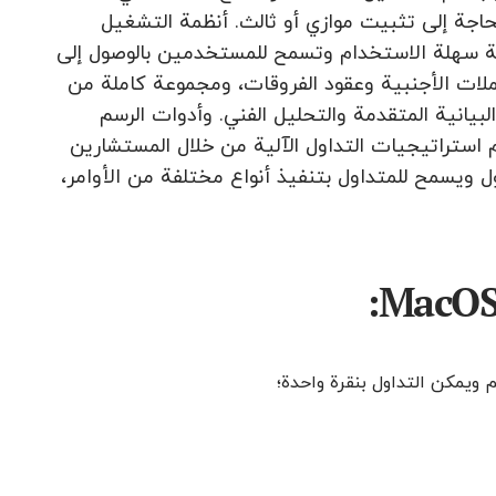
س وظائف ومزايا MT4 مثل مستخدمي Windows دون الحاجة إلى تثبيت موازي أو ثالث. أنظمة التشغيل
الأجهزة الافتراضية. توفر MT4 لنظام التشغيل Mac OS واجهة سهلة الاستخدام وتسمح للمستخدمين بالوصول إلى
عملات الأجنبية وعقود الفروقات، ومجموعة كاملة من
 في ذلك إمكانات الرسوم البيانية المتقدمة والتحليل الفني. وأدوات الرسم
 استراتيجيات التداول الآلية من خلال المستشارين
التداول ويسمح للمتداول بتنفيذ أنواع مختلفة من الأوامر،
 ويمكن التداول بنقرة واحدة؛