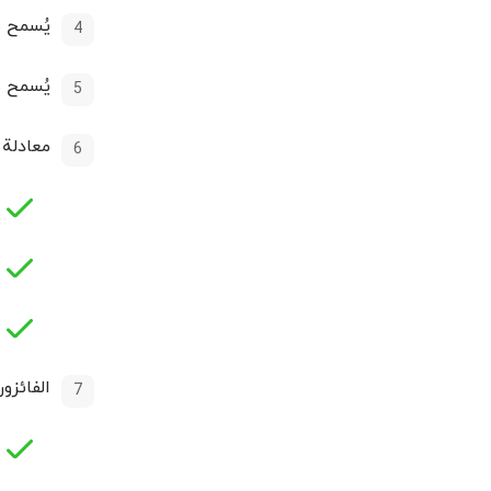
يُسمح ب
يُسمح ب
معادلة 
الفائزو