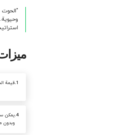
"الحوت 
استراتيجيات تداو
ميزات 
1.
قيمة الجائزة 0
4.
يمكن سحب
وبدون م