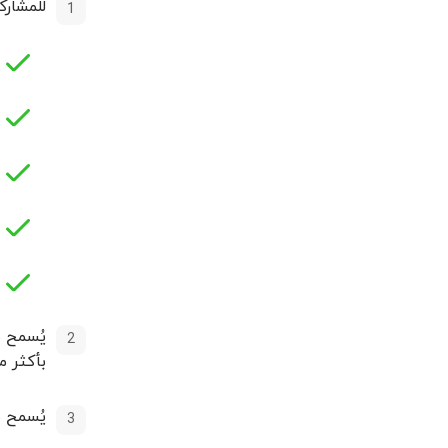
للمشار
يُسمح ب
بأكثر 
يُسمح ب