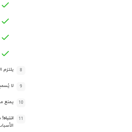
يلتزم المشترك بإجراء 10 معاملات على
لا يُسم
يمنع م
انتباه!
من
الأسباب