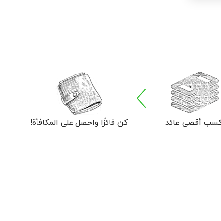
كسب أقصى عائد
كن فائزًا واحصل على المكافأة!