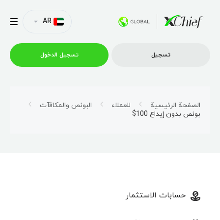
AR
تسجیل
تسجیل الدخول
التداول
الصفحة الرئيسية
للعملاء
البونص والمكافآت
بونص بدون إيداع 100$
منصات
العروض الترويجية
الشركة
حسابات الاستثمار
الشراكة