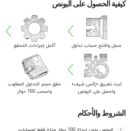
كيفية الحصول على البونص
سجل وافتح حساب تداول
أكمل إجراءات التحقق
ثبت تطبيق «إكس شيف»
حقق حجم التداول المطلوب
واحصل على البونص
واسحب 100 دولار
الشروط والأحكام
البونص بدون إيداع 100 دولار متاح فقط لحسابات