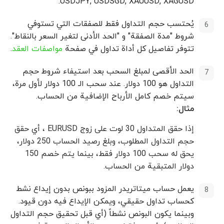
USDJPY, USDSGD, XAUUSD, XAGUSD.
يُحتسب حجم التداول فقط للصفقات التي تستوفي
شروط "مدة الصفقة" و "الحد الأدنى لتغير السعر بالنقاط".
تتوفر تفاصيل كل أداة تداول في صفحة
مواصفات العقد
.
الحد الأقصى لمبلغ السحب بعد استيفاء شروط حجم
التداول هو 100 دولار. عند سحب الـ 100 دولار لأول مرة،
سيتم خصم كامل الأرباح الإضافية من الحساب.
مثال:
إذا حقق المتداول 30 لوت على زوج EURUSD ، أي حقق
حجم التداول المطلوب، وبلغ رصيد الحساب 250 دولار،
يحق له سحب 100 دولار فقط، بينما يتم خصم 150
دولار المتبقية من الحساب.
يعمل حساب ميتاتريدر المزود ببونص بدون إيداع نشط
كحساب تداول حقيقي، ويمكن الإيداع فيه دون قيود.
وبينما يكون البونص نشطاً (أي قبل تحقيق حجم التداول