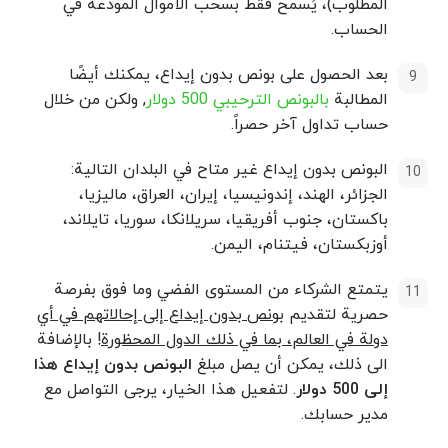
المطلوب)، يُسمح فقط بسحب الأموال المودعة في
الحساب.
بعد الحصول على بونص بدون إيداع، يمكنك أيضًا
المطالبة
بالبونص الترحيبي 500 دولار
, ولكن من خلال
حساب تداول آخر حصراً.
البونص بدون إيداع غير متاح في البلدان التالية:
الجزائر، الهند، إندونيسيا، إيران، العراق، ماليزيا،
باكستان، جنوب أفريقيا، سريلانكا، سوريا، تايلاند،
أوزبكستان، فيتنام، اليمن.
يتمتع الشركاء من المستوى الفضي وما فوق بفرصة
حصرية لتقديم
بونص بدون إيداع إلى إحالاتهم في أي
دولة في العالم، بما في ذلك الدول المحظورة
! بالإضافة
الى ذلك، يمكن أن يصل مبلغ
البونص بدون إيداع هذا
إلى 500 دولار
. لتفعيل هذا الخيار، يرجى التواصل مع
مدير حسابك.