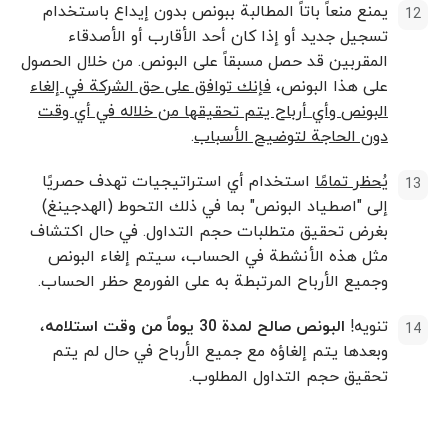
يمنع منعاً باتاً المطالبة ببونص بدون إيداع باستخدام
تسجيل جديد أو إذا كان أحد الأقارب أو الأصدقاء
المقربين قد حصل مسبقاً على البونص. من خلال الحصول
على هذا البونص،
فإنك توافق على حق الشركة في إلغاء
البونص وأي أرباح يتم تحقيقها من خلاله في أي وقت
دون الحاجة لتوضيح الأسباب
.
يُحظر تمامًا
استخدام أي استراتيجيات تهدف حصريًا
إلى "اصطياد البونص" بما في ذلك التحوط (الهدجينغ)
بغرض تحقيق متطلبات حجم التداول. في حال اكتشاف
مثل هذه الأنشطة في الحساب، سيتم إلغاء البونص
وجميع الأرباح المرتبطة به على الفورمع حظر الحساب.
تنويه!
البونص صالح لمدة 30 يوماً من وقت استلامه
،
وبعدها يتم إلغاؤه مع جميع الأرباح في حال لم يتم
تحقيق حجم التداول المطلوب.