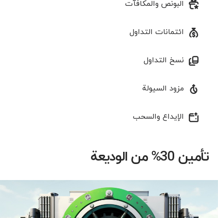
البونص والمكافآت
ائتمانات التداول
نسخ التداول
مزود السيولة
الإیداع والسحب
تأمين 30% من الوديعة