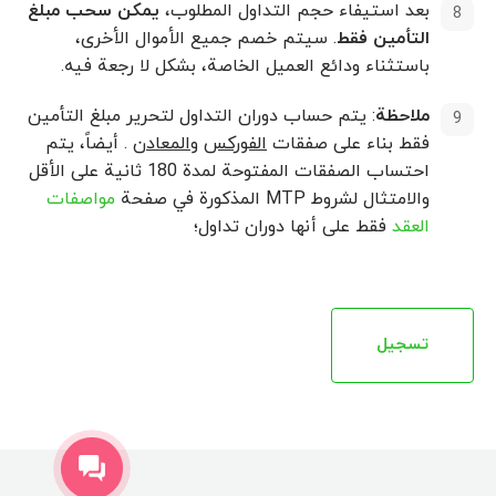
بعد استيفاء حجم التداول المطلوب،
يمكن سحب مبلغ
التأمين فقط
. سيتم خصم جميع الأموال الأخرى،
باستثناء ودائع العميل الخاصة، بشكل لا رجعة فيه.
ملاحظة
: يتم حساب دوران التداول لتحرير مبلغ التأمين
فقط بناء على صفقات
الفوركس
و
المعادن
. أيضاً، يتم
احتساب الصفقات المفتوحة لمدة 180 ثانية على الأقل
والامتثال لشروط MTP المذكورة في صفحة
مواصفات
العقد
فقط على أنها دوران تداول؛
تسجیل