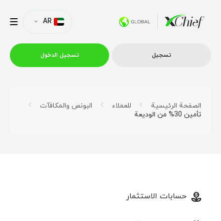
AR
تسجیل
تسجیل الدخول
التداول
الصفحة الرئيسية
للعملاء
البونص والمكافآت
تأمين 30% من الوديعة
منصات
العروض الترويجية
الشركة
حسابات الاستثمار
الشراكة